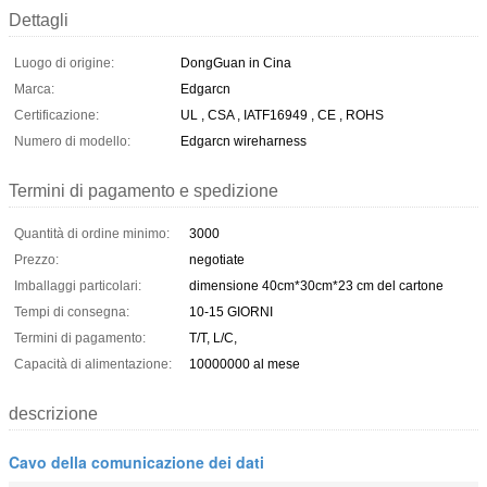
Dettagli
Luogo di origine:
DongGuan in Cina
Marca:
Edgarcn
Certificazione:
UL , CSA , IATF16949 , CE , ROHS
Numero di modello:
Edgarcn wireharness
Termini di pagamento e spedizione
Quantità di ordine minimo:
3000
Prezzo:
negotiate
Imballaggi particolari:
dimensione 40cm*30cm*23 cm del cartone
Tempi di consegna:
10-15 GIORNI
Termini di pagamento:
T/T, L/C,
Capacità di alimentazione:
10000000 al mese
descrizione
Cavo della comunicazione dei dati