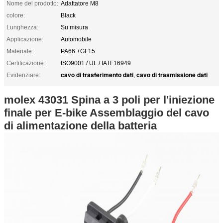
Nome del prodotto:
Adattatore M8
colore:
Black
Lunghezza:
Su misura
Applicazione:
Automobile
Materiale:
PA66 +GF15
Certificazione:
ISO9001 / UL / IATF16949
cavo di trasferimento dati
cavo di trasmissione dati
Evidenziare:
,
molex 43031 Spina a 3 poli per l'iniezione
finale per E-bike Assemblaggio del cavo
di alimentazione della batteria