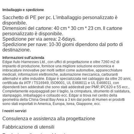
Imballaggio e spedizione
Sacchetto di PE per pc.
L'imballaggio personalizzato è
disponibile.
Dimensioni del cartone: 40 cm * 30 cm * 23 cm.
Il cartone
personalizzato è disponibile.
Spedizione per via aerea: 2-6days.
Spedizione per nave: 10-30 giorni dipendono dal porto di
destinazione.
Informazioni sull'azienda
Edgar Auto Harnesses Ltd., con uffici di progettazione e oltre 7260 m2 di
impianto di produzione, fornisce una migliore soluzione economica e
imbracature innovative per molti settori come automotive, apparecchiature
medicali, informazioni elettroniche, automazione meccanica, carburanti
alternativi e altre industrie. Edgar è specializzata nel cablaggio da oltre 20 anni,
certificata da IATF / TS16949, ISO9001, UL E468011 e UL E468011, con
dipendenti ben addestrati che sono stati addestrati per PMP, IPC620 e 5S ecc.,
Completamente equipaggiati per il taglio, la crimpatura, strumento di saldatura,
stampaggio, imballaggio e collaudo ecc. Edgar si trova nel centro della
geometria della China Great Bay Area a 3 km dal porto di Humen ei prodotti
sono stati esportati in America, Europa, Isrea, Giappone, ecc.
I nostri servizi
Consulenza e assistenza alla progettazione
Fabbricazione di utensili