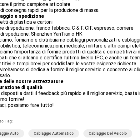
care il primo campione articolare
di consegna rapidi per la produzione di massa
laggio e spedizione
tti di plastica e cartoni
e di spedizione: franco fabbrica, C & F, CIF, espresso, corriere
di spedizione: Shenzhen YanTian o HK
iamo, forniamo e distribuiamo cablaggi personalizzati e cablaggi 
bilistica, telecomunicazioni, medicale, militare e altri campi elet
iamo l'importanza di fornire prodotti di qualità e competitivi ai no
icati che si alleano e certifica l'ultimo livello IPC, e anche un tea
itivi e tempi brevi per soddisfare le vostre esigenze richiesta.
ireharness si dedica a fornire il miglior servizio e consente ai c
ario.
e delle nostre attrezzature
urazione di qualità
disposti a darti il ​​feedback più rapido e il miglior servizio, bast
mo fornire!
ci, possiamo fare tutto!
to Tag:
aggio Auto
Cablaggio Automatico
Cablaggio Del Veicolo