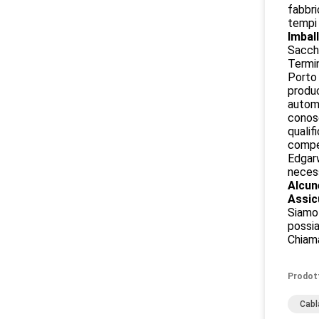
fabbri
tempi 
Imbal
Sacche
Termin
Porto 
produc
automo
conosc
qualif
compet
Edgarw
necess
Alcun
Assic
Siamo 
possia
Chiama
Prodot
Cabl