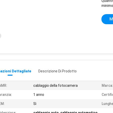
Quantit
minimo
M
azioni Dettagliate
Descrizione Di Prodotto
AMR:
cablaggio della fotocamera
Marca
ranzia:
1 anno
Certifi
EM:
Sì
Lunghe
idenziare:
cablaggio auto
,
cablaggio automatico