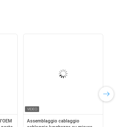
ll'OEM
Assemblaggio cablaggio
Cab