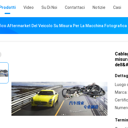
Prodotti
Video
Su Di Noi
Contattaci
Notizie
Casi
fico Aftermarket Del Veicolo Su Misura Per La Macchina Fotografic
Cabla
misur
dell&
Dettagl
Luogo d
Marca:
Certifi
Numero
Termin