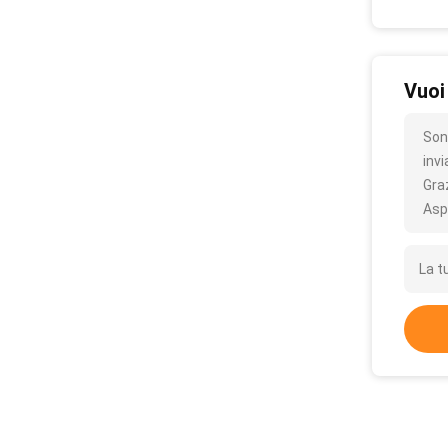
Vuoi
Son
inv
Gra
Asp