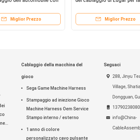
aggio dell'automobile con
del cablaggio di Edgar per l
na dell'iniezione di 8/2 Pin
di Silding del veicolo
Miglior Prezzo
Miglior Prezzo
Cablaggio della macchina del
Seguaci
288, Jinyu Te
gioco
Village, Shat
Sega Game Machine Harness
Dongguan, Gu
Stampaggio ad iniezione Gioco
 di
dei
13790238080
Machine Harness Oem Service
ico
Stampo interno / esterno
info@China-
one
CableAssemb
1 anno di colore
personalizzato cavo pulsante