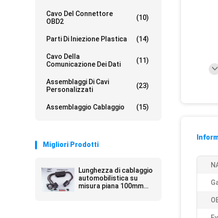
Cavo Del Connettore
(10)
OBD2
Parti Di Iniezione Plastica
(14)
Cavo Della
(11)
Comunicazione Dei Dati
Assemblaggi Di Cavi
(23)
Personalizzati
Assemblaggio Cablaggio
(15)
Inform
Migliori Prodotti
N
Lunghezza di cablaggio
automobilistica su
Ga
misura piana 100mm
con connettore Idc
O
Ev