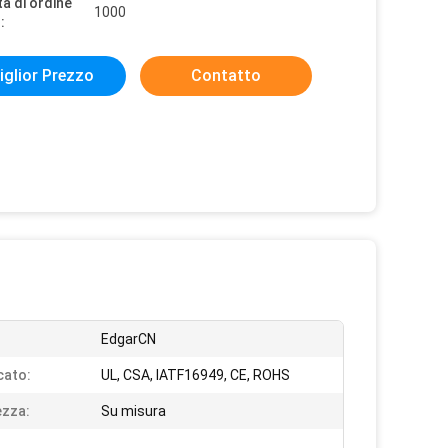
à di ordine
1000
:
iglior Prezzo
Contatto
:
EdgarCN
cato:
UL, CSA, IATF16949, CE, ROHS
zza:
Su misura