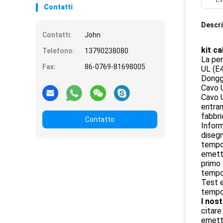
Contatti
Descri
Contatti:
John
kit c
Telefono:
13790238080
La per
Fax:
86-0769-81698005
UL (E4
Donggu
Cavo 
Cavo U
entram
fabbri
Contatto
Inform
disegn
tempo 
emette
primo 
tempo
Test e
tempo 
I nost
citare
emette