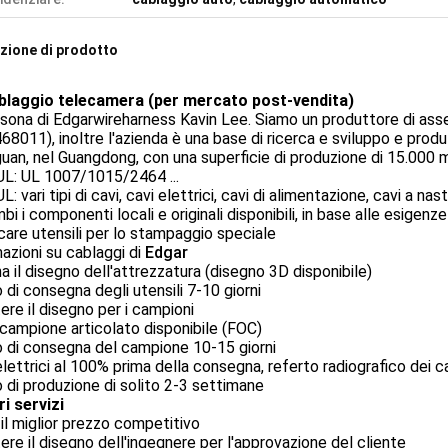
zione di prodotto
ablaggio telecamera (per mercato post-vendita)
sona di Edgarwireharness Kavin Lee. Siamo un produttore di ass
68011), inoltre l'azienda è una base di ricerca e sviluppo e produ
an, nel Guangdong, con una superficie di produzione di 15.000 
UL: UL 1007/1015/2464 ...
L: vari tipi di cavi, cavi elettrici, cavi di alimentazione, cavi a nast
bi i componenti locali e originali disponibili, in base alle esigenze 
care utensili per lo stampaggio speciale
azioni su cablaggi di
Edgar
a il disegno dell'attrezzatura (disegno 3D disponibile)
di consegna degli utensili 7-10 giorni
re il disegno per i campioni
campione articolato disponibile (FOC)
 di consegna del campione 10-15 giorni
lettrici al 100% prima della consegna, referto radiografico dei c
di produzione di solito 2-3 settimane
ri servizi
 il miglior prezzo competitivo
re il disegno dell'ingegnere per l'approvazione del cliente