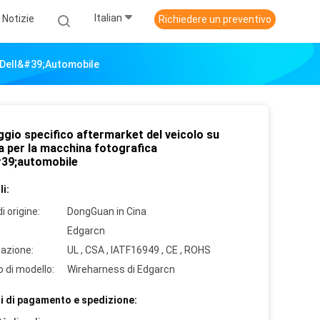
Italian
Notizie
Richiedere un preventivo
a Dell&#39;automobile
ggio specifico aftermarket del veicolo su
a per la macchina fotografica
#39;automobile
i:
i origine:
DongGuan in Cina
Edgarcn
cazione:
UL , CSA , IATF16949 , CE , ROHS
 di modello:
Wireharness di Edgarcn
i di pagamento e spedizione: