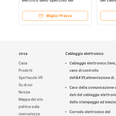
elettrico dello specchio del
del cabl
camion del cablaggio Iatf16949
Delfi spi
per la magna
Miglior Prezzo
circa
Cablaggio elettronico
Casa.
Cablaggio elettronico Oem,
Prodotti
cavo di controllo
Spettacolo VR
dell&#39;alimentazione di
Su di noi
dimensioni standard 1 anno
Cavo della comunicazione 
Notizie
garanzia
dati del cablaggio elettron
Mappa del sito
dello stampaggio ad iniezi
politica sulla
per l'automobile
Corredo elettronico del
riservatezza