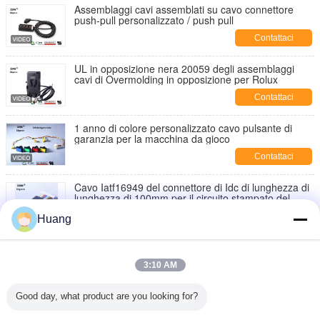
Assemblaggi cavi assemblati su cavo connettore
push-pull personalizzato / push pull
Contattaci
UL in opposizione nera 20059 degli assemblaggi
cavi di Overmolding in opposizione per Rolux
Contattaci
1 anno di colore personalizzato cavo pulsante di
garanzia per la macchina da gioco
Contattaci
Cavo Iatf16949 del connettore di Idc di lunghezza di
lunghezza di 100mm per il circuito stampato del
PWB
Contattaci
Huang
Cablaggio del cablaggio Jamma Ul Standards, 24 -
16awg Custom Cable Assemblies
3:10 AM
Contattaci
Good day, what product are you looking for?
L'UL del cablaggio del bottone del cablaggio della
macchina del gioco è foderato in rame certificato con