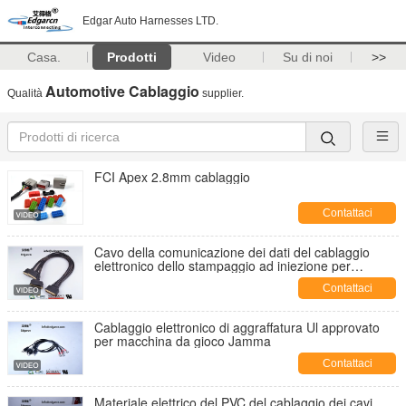
Edgar Auto Harnesses LTD.
Casa.
Prodotti
Video
Su di noi
>>
Automotive Cablaggio
Qualità
supplier.
FCI Apex 2.8mm cablaggio
Contattaci
Cavo della comunicazione dei dati del cablaggio
elettronico dello stampaggio ad iniezione per
l'automobile
Contattaci
Cablaggio elettronico di aggraffatura Ul approvato
per macchina da gioco Jamma
Contattaci
Materiale elettrico del PVC del cablaggio dei cavi