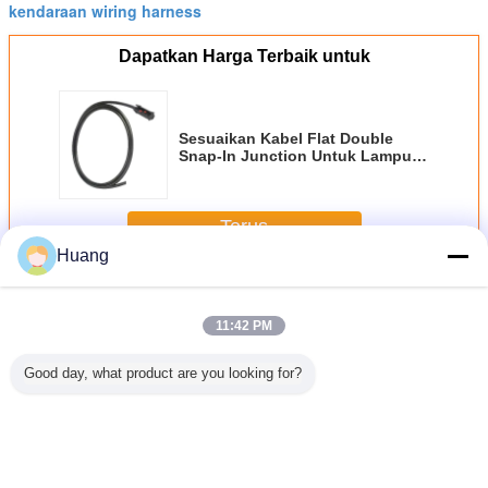
kendaraan wiring harness
Dapatkan Harga Terbaik untuk
Sesuaikan Kabel Flat Double
Snap-In Junction Untuk Lampu
Truk
Terus
Huang
Otomotif Wiring Harness
Lebih
11:42 PM
Good day, what product are you looking for?
 Mobil
Edgar Otomotif
Panjang
Kaca Spion Listrik
Flat Cust
Harness
Wiring Harness
Disesuaikan
Otomotif Wiring
Otomotif 
Harness
Oem Service
Otomotif Wire
Harness Dengan
Harness 
 Delphi
Untuk Pintu
Harness Majelis
Tyco 4 Pin 040
100mm D
 Steker
Silding
Dengan Konektor
Multilock Plug
Konekto
eksi
Kendaraan
Delphi