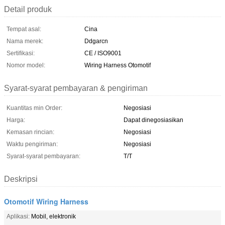
Detail produk
Tempat asal:
Cina
Nama merek:
Ddgarcn
Sertifikasi:
CE / ISO9001
Nomor model:
Wiring Harness Otomotif
Syarat-syarat pembayaran & pengiriman
Kuantitas min Order:
Negosiasi
Harga:
Dapat dinegosiasikan
Kemasan rincian:
Negosiasi
Waktu pengiriman:
Negosiasi
Syarat-syarat pembayaran:
T/T
Deskripsi
Otomotif Wiring Harness
Aplikasi:
Mobil, elektronik