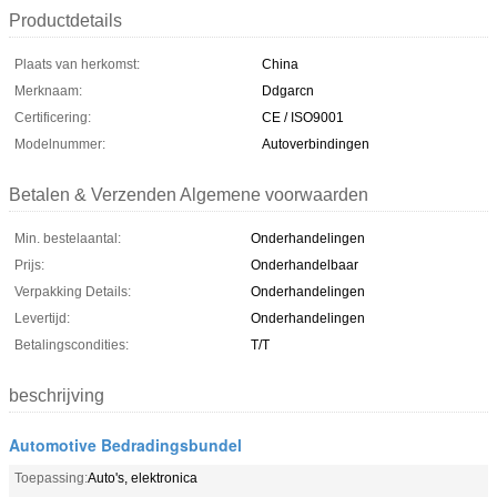
Productdetails
Plaats van herkomst:
China
Merknaam:
Ddgarcn
Certificering:
CE / ISO9001
Modelnummer:
Autoverbindingen
Betalen & Verzenden Algemene voorwaarden
Min. bestelaantal:
Onderhandelingen
Prijs:
Onderhandelbaar
Verpakking Details:
Onderhandelingen
Levertijd:
Onderhandelingen
Betalingscondities:
T/T
beschrijving
Automotive Bedradingsbundel
Toepassing:
Auto's, elektronica