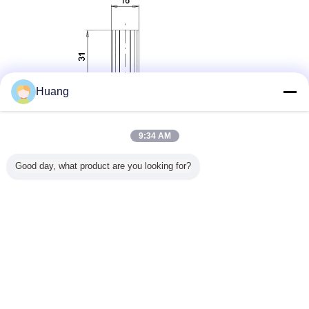
Huang
9:34 AM
Good day, what product are you looking for?
Bedrijfsvoordelen - EdgarWireHarness
· ✅ Meer dan 20 jaar ervaring met vrachtwagenverlichting
· ✅ Specialisatie in de ontwikkeling van snap-fit connectoren
· ✅ UL, IPC-620 en IATF16949 naleving
· ✅ Klein MOQ en snelle prototyping mogelijkheden
· ✅ Volledige dienstverlening: kabel, aansluiting, overvorm in eigen huis