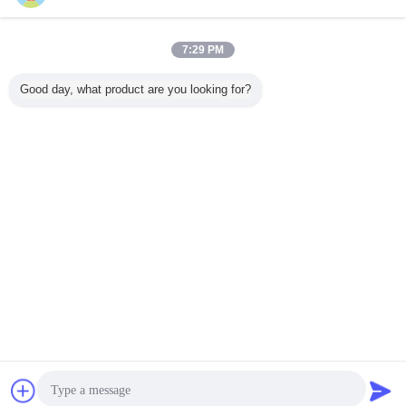
7:29 PM
Good day, what product are you looking for?
otomotif memanfaatkan listrik
Tag:
,
memanfaatkan mobil listrik
wiring harness listrik
,
Dapatkan Harga Terbaik untuk
Obrolan
Quote request
OPTEK OVLLB8C7 Melalui