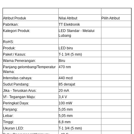
Atribut Produk
Nilai Atribut
Pilih Atribut
Pabrikan:
TT Elektronik
Kategori Produk:
LED Standar - Melalui
Lubang
RoHS:
Produk:
LED biru
Paket / Kasus:
T-1 3/4 (5 mm)
Warna Penerangan:
Biru
Panjang gelombang/Temperatur
470 nm
Warna:
Intensitas cahaya:
440 mcd
Sudut Pandang:
85 derajat
Jika - Teruskan Arus:
20 mA
Vf - Tegangan Maju:
3,4 V
Peringkat Daya:
100 mW
Panjang:
5,05 mm
Lebar:
5,05 mm
Tinggi:
6,8 mm
Ukuran LED:
T-1 3/4 (5 mm)