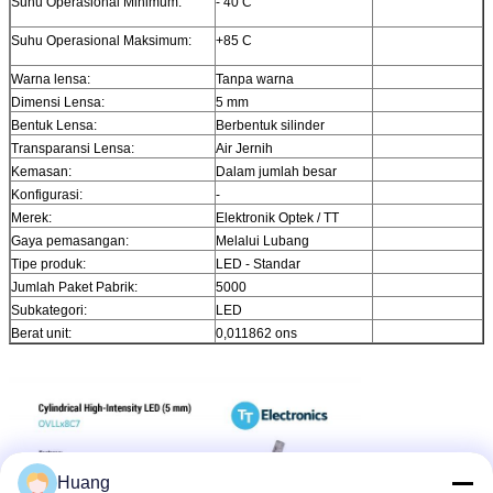
Suhu Operasional Minimum:
- 40 C
Suhu Operasional Maksimum:
+85 C
Warna lensa:
Tanpa warna
Dimensi Lensa:
5 mm
Bentuk Lensa:
Berbentuk silinder
Transparansi Lensa:
Air Jernih
Kemasan:
Dalam jumlah besar
Konfigurasi:
-
Merek:
Elektronik Optek / TT
Gaya pemasangan:
Melalui Lubang
Tipe produk:
LED - Standar
Jumlah Paket Pabrik:
5000
Subkategori:
LED
Berat unit:
0,011862 ons
Huang