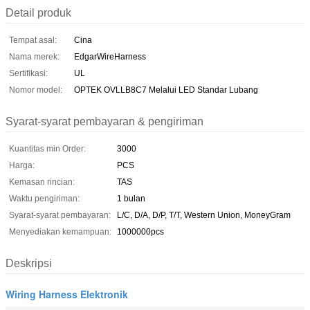
Detail produk
Tempat asal:
Cina
Nama merek:
EdgarWireHarness
Sertifikasi:
UL
Nomor model:
OPTEK OVLLB8C7 Melalui LED Standar Lubang
Syarat-syarat pembayaran & pengiriman
Kuantitas min Order:
3000
Harga:
PCS
Kemasan rincian:
TAS
Waktu pengiriman:
1 bulan
Syarat-syarat pembayaran:
L/C, D/A, D/P, T/T, Western Union, MoneyGram
Menyediakan kemampuan:
1000000pcs
Deskripsi
Wiring Harness Elektronik