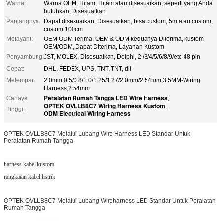
Warna:
Warna OEM, Hitam, Hitam atau disesuaikan, seperti yang Anda
butuhkan, Disesuaikan
Panjangnya:
Dapat disesuaikan, Disesuaikan, bisa custom, 5m atau custom,
custom 100cm
Melayani:
OEM ODM Terima, OEM & ODM keduanya Diterima, kustom
OEM/ODM, Dapat Diterima, Layanan Kustom
Penyambung:
JST, MOLEX, Disesuaikan, Delphi, 2 /3/4/5/6/8/9/etc-48 pin
Cepat:
DHL, FEDEX, UPS, TNT, TNT, dll
Melempar:
2.0mm,0.5/0.8/1.0/1.25/1.27/2.0mm/2.54mm,3.5MM-Wiring
Harness,2.54mm
Peralatan Rumah Tangga LED Wire Harness
Cahaya
,
OPTEK OVLLB8C7 Wiring Harness Kustom
,
Tinggi:
ODM Electrical Wiring Harness
OPTEK OVLLB8C7 Melalui Lubang Wire Harness LED Standar Untuk
Peralatan Rumah Tangga
harness kabel kustom
rangkaian kabel listrik
OPTEK OVLLB8C7 Melalui Lubang Wireharness LED Standar Untuk Peralatan
Rumah Tangga