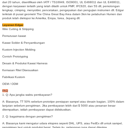
dari 20 tahun, disertifikasi oleh IATF / TS16949, ISO9001, UL E468011 dan UL E468011,
dengan karyawan terlatih yang telah dilatih untuk PMP, IPC620, dan 5S dll, pemotongan
lengkap, crimping, menyolder, pencetakan, pengepakan dan pengujian instrumen dll. Edgar
terletak di pusat geometri The China Great Bay Area dalam 3km ke pelabuhan Humen dan
produk telah diekspor ke Amerika, Eropa, Isrea, Jepang dll.
Layanan Edgar
Wire Cutting & Stripping
Pemutusan kawat
Kawat Solder & Penyambungan
Kustom Injection Molding
Contoh Prototyping
Desain & Produksi Kawat Harness
Kemasan Ritel Disesuaikan
Fabrikasi Kustom
OEM / ODM
FAQ
1. Q: Apa jangka waktu pembayaran?
A: Biasanya, TT 50% sebelum prototipe persiapan sampel atau desain bagian, 100% dalam
lanjutan sebelum pengiriman.
Jika pembayaran lebih dari $ 5000 atau pesanan besar
ditempatkan, istilah pembayaran dapat didiskusikan.
2. Q: bagaimana dengan pengiriman?
A: Biasanya kami mengatur udara ekspres seperti DHL, UPS, atau FedEx dll untuk sampel,
pengiriman laut untuk produksi berat.
Selain itu, pelanggan juga dapat diterima.