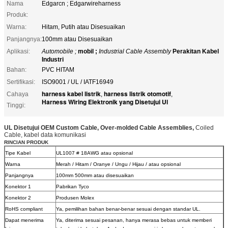
Nama
Edgarcn ; Edgarwireharness
Produk:
Warna:
Hitam, Putih atau Disesuaikan
Panjangnya:
100mm atau Disesuaikan
Aplikasi:
Automobile ;
mobil ;
Industrial Cable Assembly
Perakitan Kabel
Industri
Bahan:
PVC HITAM
Sertifikasi:
ISO9001 / UL / IATF16949
harness kabel listrik
harness listrik otomotif
Cahaya
,
,
Harness Wiring Elektronik yang Disetujui Ul
Tinggi:
UL Disetujui OEM Custom Cable, Over-molded Cable Assemblies,
Coiled
Cable, kabel data komunikasi
RINCIAN PRODUK
Tipe Kabel
UL1007 # 18AWG atau opsional
Warna
Merah / Hitam / Oranye / Ungu / Hijau / atau opsional
Panjangnya
100mm 500mm atau disesuaikan
Konektor 1
Pabrikan Tyco
Konektor 2
Produsen Molex
RoHS compliant
Ya, pemilihan bahan benar-benar sesuai dengan standar UL.
Dapat menerima
Ya, diterima sesuai pesanan, hanya merasa bebas untuk memberi