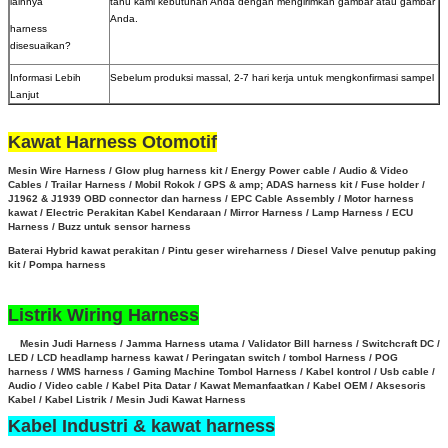
lainnya
tahu kami kebutuhan Anda dengan mengirimkan gambar atau gambar
Anda.
harness
disesuaikan?
Informasi Lebih
Sebelum produksi massal, 2-7 hari kerja untuk mengkonfirmasi sampel
Lanjut
Kawat Harness Otomotif
Mesin Wire Harness / Glow plug harness kit / Energy Power cable / Audio & Video
Cables / Trailar Harness / Mobil Rokok / GPS & amp; ADAS harness kit / Fuse holder /
J1962 & J1939 OBD connector dan harness / EPC Cable Assembly /
Motor harness
kawat / Electric Perakitan Kabel Kendaraan / Mirror Harness / Lamp Harness / ECU
Harness / Buzz untuk sensor harness
Baterai Hybrid kawat perakitan
/
Pintu geser wireharness / Diesel Valve penutup paking
kit / Pompa harness
Listrik Wiring Harness
Mesin Judi Harness / Jamma Harness utama / Validator Bill harness / Switchcraft DC /
LED / LCD headlamp harness kawat / Peringatan switch / tombol Harness / POG
harness / WMS harness / Gaming Machine Tombol Harness /
Kabel kontrol / Usb cable /
Audio / Video cable / Kabel Pita Datar / Kawat Memanfaatkan / Kabel OEM / Aksesoris
Kabel / Kabel Listrik / Mesin Judi Kawat Harness
Kabel Industri & kawat harness