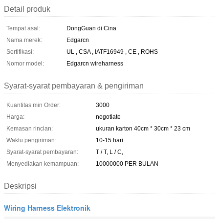
Detail produk
Tempat asal:
DongGuan di Cina
Nama merek:
Edgarcn
Sertifikasi:
UL , CSA , IATF16949 , CE , ROHS
Nomor model:
Edgarcn wireharness
Syarat-syarat pembayaran & pengiriman
Kuantitas min Order:
3000
Harga:
negotiate
Kemasan rincian:
ukuran karton 40cm * 30cm * 23 cm
Waktu pengiriman:
10-15 hari
Syarat-syarat pembayaran:
T / T, L / C,
Menyediakan kemampuan:
10000000 PER BULAN
Deskripsi
Wiring Harness Elektronik