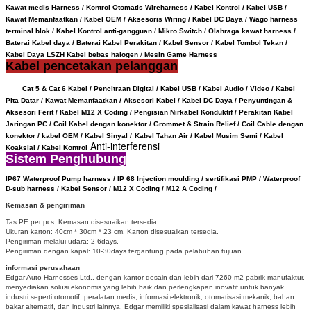
Kawat medis Harness / Kontrol Otomatis Wireharness / Kabel Kontrol / Kabel USB /
Kawat Memanfaatkan / Kabel OEM / Aksesoris Wiring / Kabel DC Daya / Wago harness
terminal blok / Kabel Kontrol anti-gangguan / Mikro Switch / Olahraga kawat harness /
Baterai Kabel daya /
Baterai Kabel Perakitan /
Kabel Sensor
/
Kabel Tombol Tekan /
Kabel Daya LSZH Kabel bebas halogen
/
Mesin Game Harness
Kabel pencetakan pelanggan
Cat 5 & Cat 6 Kabel / Pencitraan Digital / Kabel USB / Kabel Audio / Video / Kabel
Pita Datar / Kawat Memanfaatkan / Aksesori Kabel / Kabel DC Daya / Penyuntingan &
Aksesori Ferit / Kabel M12 X Coding / Pengisian Nirkabel Konduktif /
Perakitan Kabel
Jaringan PC / Coil Kabel dengan konektor /
Grommet & Strain Relief /
Coil Cable dengan
konektor /
kabel OEM /
Kabel Sinyal /
Kabel Tahan Air / Kabel Musim Semi / Kabel
Anti-interferensi
Koaksial / Kabel Kontrol
Sistem Penghubung
IP67 Waterproof
Pump harness / IP 68 Injection moulding / sertifikasi PMP / Waterproof
D-sub harness / Kabel Sensor / M12 X Coding /
M12 A Coding /
Kemasan & pengiriman
Tas PE per pcs.
Kemasan disesuaikan tersedia.
Ukuran karton: 40cm * 30cm * 23 cm.
Karton disesuaikan tersedia.
Pengiriman melalui udara: 2-6days.
Pengiriman dengan kapal: 10-30days tergantung pada pelabuhan tujuan.
informasi perusahaan
Edgar Auto Harnesses Ltd., dengan kantor desain dan lebih dari 7260 m2 pabrik manufaktur,
menyediakan solusi ekonomis yang lebih baik dan perlengkapan inovatif untuk banyak
industri seperti otomotif, peralatan medis, informasi elektronik, otomatisasi mekanik, bahan
bakar alternatif, dan industri lainnya.
Edgar memiliki spesialisasi dalam kawat harness lebih