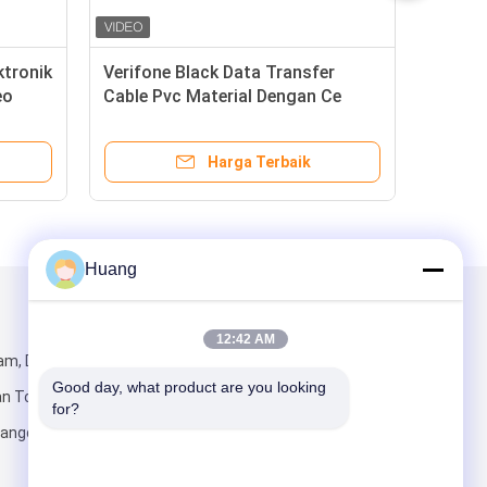
ktronik
Verifone Black Data Transfer
eo
Cable Pvc Material Dengan Ce
Approval 8-0736-80 Vx810
Harga Terbaik
Huang
Kirimkan Kami
12:42 AM
am, Dani
Good day, what product are you looking 
ian Town,
for?
uangdong,