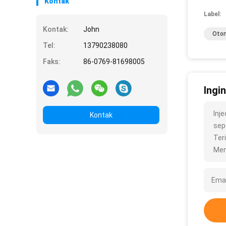
Kontak
Label:
Kontak:
John
Otom
Tel:
13790238080
Faks:
86-0769-81698005
Ingi
Inj
Kontak
sepe
Ter
Men