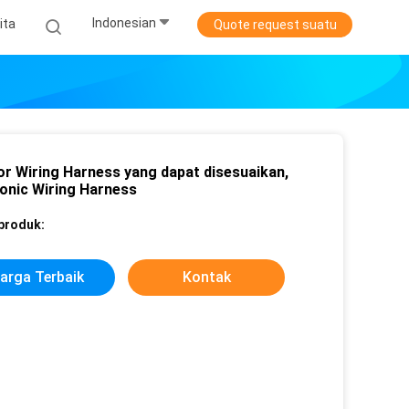
Indonesian
ita
Quote request suatu
tor Wiring Harness yang dapat disesuaikan,
ronic Wiring Harness
 produk:
arga Terbaik
Kontak