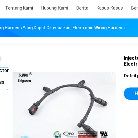
Tentang Kami
Hubungi Kami
Berita
Kasus-Kasus
Ber
ing Harness Yang Dapat Disesuaikan, Electronic Wiring Harness
Injec
Elect
Detail
H