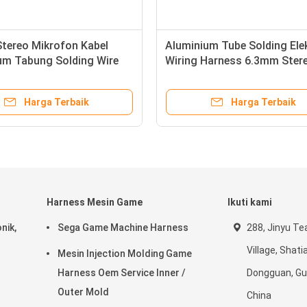
tereo Mikrofon Kabel
Aluminium Tube Solding Ele
um Tabung Solding Wire
Wiring Harness 6.3mm Ster
Mic Plug
Micphone Cable
Harga Terbaik
Harga Terbaik
Harness Mesin Game
Ikuti kami
nik,
Sega Game Machine Harness
288, Jinyu Te
Village, Shat
Mesin Injection Molding Game
Harness Oem Service Inner /
Dongguan, G
Outer Mold
China