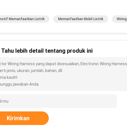
otif Memanfaatkan Listrik
Memanfaatkan Mobil Listrik
Wiring
n Tahu lebih detail tentang produk ini
ector Wiring Harness yang dapat disesuaikan, Electronic Wiring Harnes
rti jenis, ukuran, jumlah, bahan, dll.
ima kasih!
unggu jawaban Anda.
Kirimkan