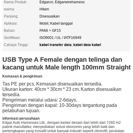
Nama Produk:
Edgarcn; Edgarwireharness
warna:
Hitam
Panjang:
Disesuaikan
Aplikasi:
Mobil; Kabel tanggal
Bahan:
PA66 + GF15
Sertifikasi:
ISO9001 / UL / IATF16949
kabel transfer data
kabel data kabel
Cahaya Tinggi:
,
USB Type A Female dengan telinga dan
kacang untuk Male length 100mm Straight
Kemasan & pengiriman
Tas PE per pcs.
Kemasan disesuaikan tersedia.
Ukuran karton: 40cm * 30cm * 23 cm.
Karton disesuaikan
tersedia.
Pengiriman melalui udara: 2-6days.
Pengiriman dengan kapal: 10-30days tergantung pada
pelabuhan tujuan.
informasi perusahaan
Edgar Auto Harnesses Ltd., dengan kantor desain dan lebih dari 7260 m2
pabrik manufaktur, menyediakan solusi ekonomis yang lebih baik dan
perlengkapan yang inovatif untuk banyak industri seperti otomotif, peralatan