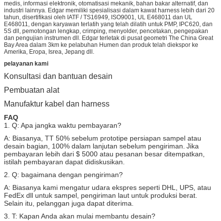
medis, informasi elektronik, otomatisasi mekanik, bahan bakar alternatif, dan
industri lainnya. Edgar memiliki spesialisasi dalam kawat harness lebih dari 20
tahun, disertifikasi oleh IATF / TS16949, ISO9001, UL E468011 dan UL
E468011, dengan karyawan terlatih yang telah dilatih untuk PMP, IPC620, dan
5S dll, pemotongan lengkap, crimping, menyolder, pencetakan, pengepakan
dan pengujian instrumen dll. Edgar terletak di pusat geometri The China Great
Bay Area dalam 3km ke pelabuhan Humen dan produk telah diekspor ke
Amerika, Eropa, Isrea, Jepang dll.
pelayanan kami
Konsultasi dan bantuan desain
Pembuatan alat
Manufaktur kabel dan harness
FAQ
1. Q: Apa jangka waktu pembayaran?
A: Biasanya, TT 50% sebelum prototipe persiapan sampel atau
desain bagian, 100% dalam lanjutan sebelum pengiriman.
Jika
pembayaran lebih dari $ 5000 atau pesanan besar ditempatkan,
istilah pembayaran dapat didiskusikan.
2. Q: bagaimana dengan pengiriman?
A: Biasanya kami mengatur udara ekspres seperti DHL, UPS, atau
FedEx dll untuk sampel, pengiriman laut untuk produksi berat.
Selain itu, pelanggan juga dapat diterima.
3. T: Kapan Anda akan mulai membantu desain?