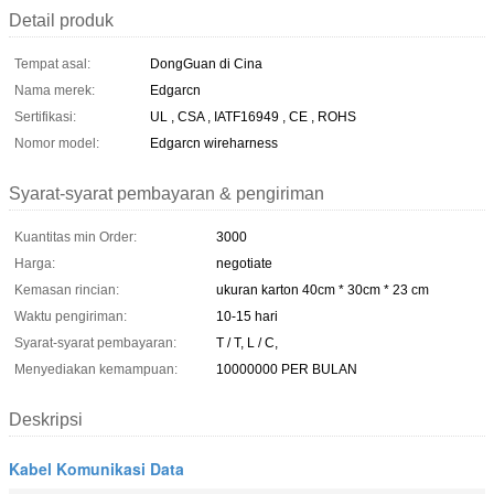
Detail produk
Tempat asal:
DongGuan di Cina
Nama merek:
Edgarcn
Sertifikasi:
UL , CSA , IATF16949 , CE , ROHS
Nomor model:
Edgarcn wireharness
Syarat-syarat pembayaran & pengiriman
Kuantitas min Order:
3000
Harga:
negotiate
Kemasan rincian:
ukuran karton 40cm * 30cm * 23 cm
Waktu pengiriman:
10-15 hari
Syarat-syarat pembayaran:
T / T, L / C,
Menyediakan kemampuan:
10000000 PER BULAN
Deskripsi
Kabel Komunikasi Data