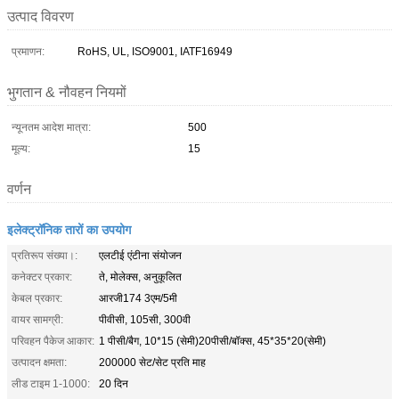
उत्पाद विवरण
प्रमाणन:
RoHS, UL, ISO9001, IATF16949
भुगतान & नौवहन नियमों
न्यूनतम आदेश मात्रा:
500
मूल्य:
15
वर्णन
इलेक्ट्रॉनिक तारों का उपयोग
प्रतिरूप संख्या।:
एलटीई एंटीना संयोजन
कनेक्टर प्रकार:
ते, मोलेक्स, अनुकूलित
केबल प्रकार:
आरजी174 3एम/5मी
वायर सामग्री:
पीवीसी, 105सी, 300वी
परिवहन पैकेज आकार:
1 पीसी/बैग, 10*15 (सेमी)20पीसी/बॉक्स, 45*35*20(सेमी)
उत्पादन क्षमता:
200000 सेट/सेट प्रति माह
लीड टाइम 1-1000:
20 दिन