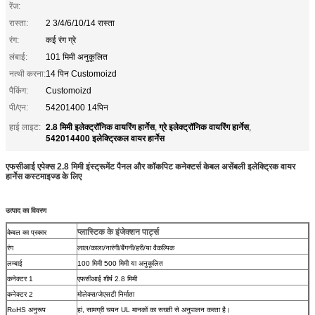
रेंज:
रास्ता:
2 3/4/6/10/14 रास्ता
रंग:
कई रंग ग्रे
लंबाई:
101 मिमी अनुकूलित
नत्थी करना:
14 पिन Customoizd
पैकिंग:
Customoizd
पी/एन:
54201400 14पिन
2.8 मिमी इलेक्ट्रॉनिक वायरिंग हार्नेस
ग्रे इलेक्ट्रॉनिक वायरिंग हार्नेस
हाई लाइट:
,
,
542014400 इलेक्ट्रिकल वायर हार्नेस
एफसीआई एपेक्स 2.8 मिमी इंस्ट्रूमेंट पैनल और कॉकपिट कनेक्टर्स केबल असेंबली इलेक्ट्रिक वायर
हार्नेस कस्टमाइज्ड के लिए
उत्पाद का विवरण
प्लास्टिक के इंजेक्शन पार्ट्स
केबल का प्रकार
रंग
लाल/काला/नारंगी/बैंगनी/हरी/या वैकल्पिक
लम्बाई
100 मिमी 500 मिमी या अनुकूलित
कनेक्टर 1
एफसीआई शीर्ष 2.8 मिमी
कनेक्टर 2
मोलेक्स/जेएसटी निर्माता
RoHS अनुरूप
हां, सामग्री चयन UL मानकों का सख्ती से अनुपालन करता है।