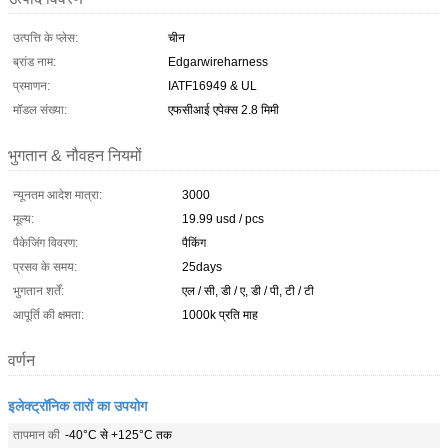
उत्पत्ति के प्लेस:
चीन
ब्रांड नाम:
Edgarwireharness
प्रमाणन:
IATF16949 & UL
मॉडल संख्या:
एफसीआई एपेक्स 2.8 मिमी
भुगतान & नौवहन नियमों
न्यूनतम आदेश मात्रा:
3000
मूल्य:
19.99 usd / pcs
पैकेजिंग विवरण:
पैकिंग
प्रसव के समय:
25days
भुगतान शर्तें:
एल / सी, डी / ए, डी / पी, टी / टी
आपूर्ति की क्षमता:
1000k प्रति माह
वर्णन
इलेक्ट्रॉनिक तारों का उपयोग
तापमान की
-40°C से +125°C तक