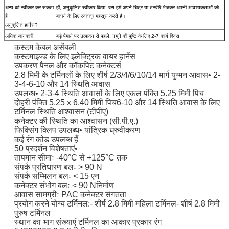
अन्य को स्वीकार कर सकता
हाँ, अनुकूलित स्वीकार किया, बस हमें अपने चित्र या तस्वीरें भेजकर अपनी आवश्यकताओं को
है
बताने के लिए स्वतंत्र महसूस करते हैं।
अनुकूलित हार्नेस?
अधिक जानकारी
बड़े पैमाने पर उत्पादन से पहले, नमूने की पुष्टि के लिए 2-7 कार्य दिवस
कस्टम केबल असेंबली
कस्टमाइज्ड के लिए इलेक्ट्रिक वायर हार्नेस
उपकरण पैनल और कॉकपिट कनेक्टर्स
2.8 मिमी के टर्मिनलों के लिए शीर्ष 2/3/4/6/10/14 मार्ग युग्मन आवास• 2-
3-4-6-10 और 14 स्थिति आवास
उपलब्ध• 2-3-4 स्थिति आवासों के लिए एकल पंक्ति 5.25 मिमी पिच
दोहरी पंक्ति 5.25 x 6.40 मिमी पिच6-10 और 14 स्थिति आवास के लिए
टर्मिनल स्थिति आश्वासन (टीपीए)
कनेक्टर की स्थिति का आश्वासन (सी.पी.ए.)
फिक्सिंग क्लिप उपलब्ध• यांत्रिक ध्रुवीकरण
कई रंग कोड उपलब्ध हैं
50 प्रदर्शन विशेषताएं•
तापमान सीमाः -40°C से +125°C तक
संपर्क प्रतिधारण बलः > 90 N
संपर्क सम्मिलन बलः < 15 एन
कनेक्टर संभोग बलः < 90 Nनिर्माण
आवास सामग्रीः PAC कनेक्टर संगतता
प्रयोग करने योग्य टर्मिनल:- शीर्ष 2.8 मिमी महिला टर्मिनल- शीर्ष 2.8 मिमी
पुरुष टर्मिनल
स्थान का भाग संख्याएं टर्मिनल का आकार प्रकार रंग