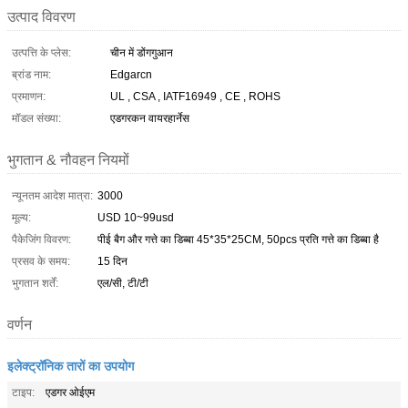
उत्पाद विवरण
उत्पत्ति के प्लेस:
चीन में डोंगगुआन
ब्रांड नाम:
Edgarcn
प्रमाणन:
UL , CSA , IATF16949 , CE , ROHS
मॉडल संख्या:
एडगरकन वायरहार्नेस
भुगतान & नौवहन नियमों
न्यूनतम आदेश मात्रा:
3000
मूल्य:
USD 10~99usd
पैकेजिंग विवरण:
पीई बैग और गत्ते का डिब्बा 45*35*25CM, 50pcs प्रति गत्ते का डिब्बा है
प्रसव के समय:
15 दिन
भुगतान शर्तें:
एल/सी, टी/टी
वर्णन
इलेक्ट्रॉनिक तारों का उपयोग
टाइप:
एडगर ओईएम