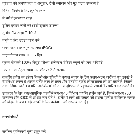
ग्राहकों की आवश्यकता के अनुसार, दोनों स्थानीय और मूल घटक उपलब्ध हैं
विशेष मोल्डिंग के लिए टूलींग बनाना
के बारे में
एडगर
तार साज़
टूलिंग ड्राइंग जारी करें (3डी ड्राइंग उपलब्ध)
टूलींग लीड टाइम 7-10 दिन
नमूने के लिए ड्राइंग जारी करें
पहला कलात्मक नमूना उपलब्ध (FOC)
नमूना नेतृत्व समय 10-15 दिन
प्रसव से पहले 100% विद्युत परीक्षण, इंजेक्शन मोल्डिंग नमूनों की एक्स-रे रिपोर्ट।
उत्पादन का नेतृत्व समय आम तौर पर 2-3 सप्ताह
वायरिंग हार्नेस का उद्देश्य बिजली और संकेतों के कुशल संचरण के लिए अलग-अलग तारों को एक इकाई में
व्यवस्थित करना है।वायर हार्नेस श्रम के समय और मानवीय त्रुटि की संभावना को कम करते हैं, जिससे
तकनीशियन जटिल वायरिंग असेंबलियों को तंग या मुश्किल-से-पहुंच वाले स्थानों में स्थापित कर सकते हैं।
उदाहरण के लिए, कुछ आधुनिक वाहनों में लगभग 40 विभिन्न वायरिंग हार्नेस होते हैं, जिनमें लगभग 700
कनेक्टर और 3000 से अधिक तार होते हैं।हार्नेस में तारों और केबलों को बांधना प्रत्येक व्यक्तिगत स्ट्रैंड
को जोड़ने के बजाय बड़े घटकों के लिए कनेक्शन को सरल बनाता है।
हमारी सेवाएँ
सर्वोत्तम प्रतिस्पर्धी मूल्य उद्धृत करें