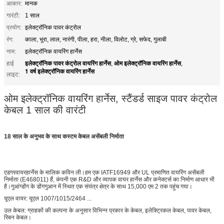
आकार:
मानक
गारंटी:
1 साल
प्रयोग:
इलेक्ट्रॉनिक पावर कंट्रोल
रंग:
काला, भूरा, लाल, नारंगी, पीला, हरा, नीला, विलोट, ग्रे, सफेद, गुलाबी
नाम:
इलेक्ट्रॉनिक वायरिंग हार्नेस
इलेक्ट्रॉनिक पावर कंट्रोल वायरिंग हार्नेस
ओम इलेक्ट्रॉनिक वायरिंग हार्नेस
हाई
,
,
1 वर्ष इलेक्ट्रॉनिक वायरिंग हार्नेस
लाइट:
ओम इलेक्ट्रॉनिक वायरिंग हार्नेस, स्टैंडर्ड साइज पावर कंट्रोल
केबल 1 साल की वारंटी
18 साल के अनुभव के साथ कस्टम केबल असेंबली निर्माता
एडगरवायरहार्नेस के मालिक कविन ली।हम एक IATF16949 और UL प्रमाणित वायरिंग असेंबली
निर्माता (E468011) हैं, कंपनी एक R&D और व्यापक वायर हार्नेस और कनेक्टर्स का निर्माण आधार भी
है।गुआंग्डोंग के डोंगगुआन में स्थित एक संयंत्र क्षेत्र के साथ 15,000 एम 2 तक पहुंच गया।
यूएल वायर: यूएल 1007/1015/2464 ...
उल केबल: ग्राहकों की कल्पना के अनुसार विभिन्न प्रकार के केबल, इलेक्ट्रिकल केबल, पावर केबल,
रिबन केबल।