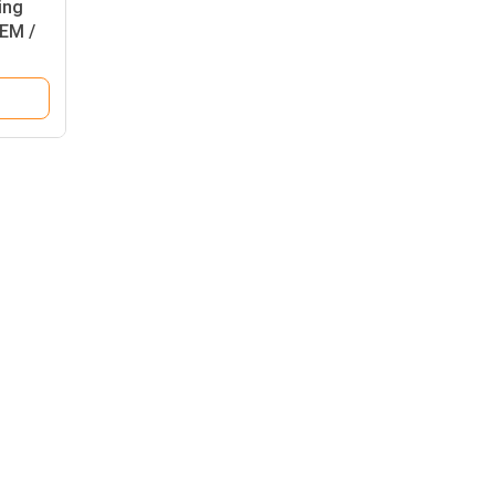
ing
EM /