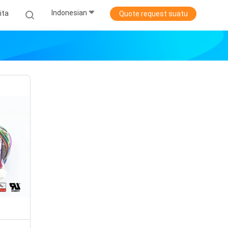
Indonesian
ita
Quote request suatu