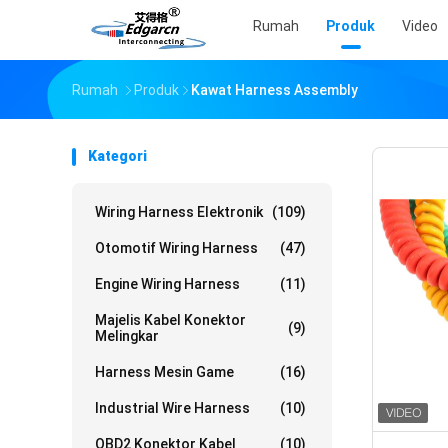
Rumah
Produk
Video
Rumah
Produk
Kawat Harness Assembly
Kategori
Wiring Harness Elektronik
(109)
Otomotif Wiring Harness
(47)
Engine Wiring Harness
(11)
Majelis Kabel Konektor
(9)
Melingkar
Harness Mesin Game
(16)
Industrial Wire Harness
(10)
OBD2 Konektor Kabel
(10)