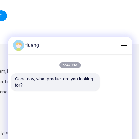
2
Huang
Kirimkan Kami
5:47 PM
am, Dani
Good day, what product are you looking 
ian Town,
for?
uangdong,
Kirim
ly.com