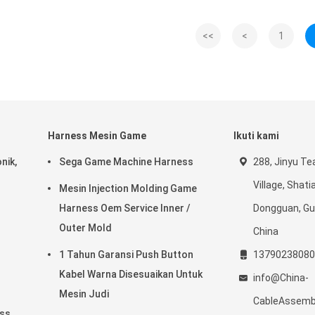
<<
<
1
Harness Mesin Game
Ikuti kami
nik,
Sega Game Machine Harness
288, Jinyu Te
Village, Shat
Mesin Injection Molding Game
Harness Oem Service Inner /
Dongguan, G
Outer Mold
China
1 Tahun Garansi Push Button
13790238080
Kabel Warna Disesuaikan Untuk
info@China-
Mesin Judi
CableAssemb
ess