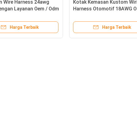
an Wire Harness 24awg
Kotak Kemasan Kustom Wir
engan Layanan Oem / Odm
Harness Otomotif 18AWG O
tomatis
ODM
Harga Terbaik
Harga Terbaik