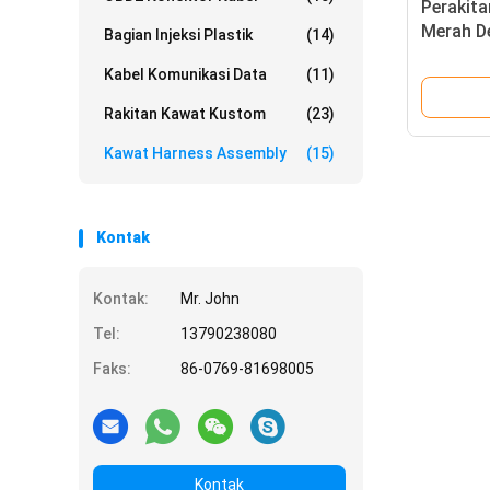
Perakit
Merah D
Bagian Injeksi Plastik
(14)
Untuk O
Kabel Komunikasi Data
(11)
Rakitan Kawat Kustom
(23)
Kawat Harness Assembly
(15)
Kontak
Kontak:
Mr. John
Tel:
13790238080
Faks:
86-0769-81698005
Kontak