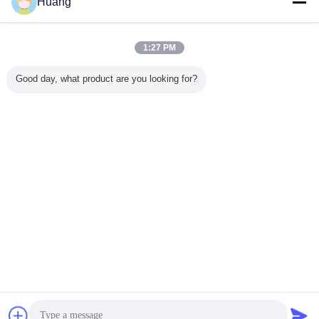
Huang
1:27 PM
Rumah
|
Tentang Kami
|
Sitemap
|
Kebijakan Privasi
Good day, what product are you looking for?
Tampilan desktop
Copyright © 2018 - 2026 Edgar Auto Harnesses LTD..
All rights reserved.
Obrolan
Quote request