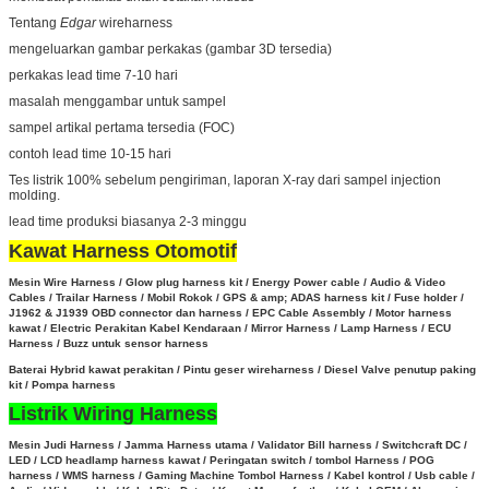
Tentang
Edgar
wireharness
mengeluarkan gambar perkakas (gambar 3D tersedia)
perkakas lead time 7-10 hari
masalah menggambar untuk sampel
sampel artikal pertama tersedia (FOC)
contoh lead time 10-15 hari
Tes listrik 100% sebelum pengiriman, laporan X-ray dari sampel injection
molding.
lead time produksi biasanya 2-3 minggu
Kawat Harness Otomotif
Mesin Wire Harness / Glow plug harness kit / Energy Power cable / Audio & Video
Cables / Trailar Harness / Mobil Rokok / GPS & amp; ADAS harness kit / Fuse holder /
J1962 & J1939 OBD connector dan harness / EPC Cable Assembly /
Motor harness
kawat / Electric Perakitan Kabel Kendaraan / Mirror Harness / Lamp Harness / ECU
Harness / Buzz untuk sensor harness
Baterai Hybrid kawat perakitan
/
Pintu geser wireharness / Diesel Valve penutup paking
kit / Pompa harness
Listrik Wiring Harness
Mesin Judi Harness / Jamma Harness utama / Validator Bill harness / Switchcraft DC /
LED / LCD headlamp harness kawat / Peringatan switch / tombol Harness / POG
harness / WMS harness / Gaming Machine Tombol Harness /
Kabel kontrol / Usb cable /