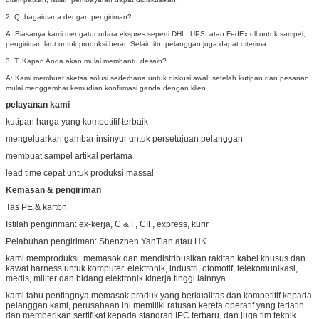
2. Q: bagaimana dengan pengiriman?
A: Biasanya kami mengatur udara ekspres seperti DHL, UPS, atau FedEx dll untuk sampel,
pengiriman laut untuk produksi berat.
Selain itu, pelanggan juga dapat diterima.
3. T: Kapan Anda akan mulai membantu desain?
A: Kami membuat sketsa solusi sederhana untuk diskusi awal, setelah kutipan dan pesanan
mulai menggambar kemudian konfirmasi ganda dengan klien
pelayanan kami
kutipan harga yang kompetitif terbaik
mengeluarkan gambar insinyur untuk persetujuan pelanggan
membuat sampel artikal pertama
lead time cepat untuk produksi massal
Kemasan & pengiriman
Tas PE & karton
Istilah pengiriman: ex-kerja, C & F, CIF, express, kurir
Pelabuhan pengiriman: Shenzhen YanTian atau HK
kami memproduksi, memasok dan mendistribusikan rakitan kabel khusus dan
kawat harness untuk komputer. elektronik, industri, otomotif, telekomunikasi,
medis, militer dan bidang elektronik kinerja tinggi lainnya.
kami tahu pentingnya memasok produk yang berkualitas dan kompetitif kepada
pelanggan kami, perusahaan ini memiliki ratusan kereta operatif yang terlatih
dan memberikan sertifikat kepada standrad IPC terbaru, dan juga tim teknik