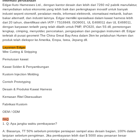
informasi perusahaan
Edgar Auto Harnesses Ltd., dengan kantor desain dan lebih dari 7260 m2 pabrik manufaktur,
menyediakan solusi ekonomis yang lebih baik dan perlengkapan inovatif untuk banyak
industri seperti otomotif, peralatan medis, informasi elektronik, otomatisasi mekanik, bahan
bakar alternatif, dan industri lainnya.
Edgar memiliki spesialisasi dalam kawat harness lebih
dari 20 tahun, disertifikasi oleh IATF / TS16949, ISO9001, UL E468011 dan UL E468011,
dengan karyawan terlatih yang telah dilatih untuk PMP, IPC620, dan 5S dll, pemotongan
lengkap, crimping, menyolder, pencetakan, pengepakan dan pengujian instrumen dll. Edgar
terletak di pusat geometri The China Great Bay Area dalam 3km ke pelabuhan Humen dan
produk telah diekspor ke Amerika, Eropa, Isrea, Jepang dll.
Layanan Edgar
Wire Cutting & Stripping
Pemutusan kawat
Kawat Solder & Penyambungan
Kustom Injection Molding
Contoh Prototyping
Desain & Produksi Kawat Harness
Kemasan Ritel Disesuaikan
Fabrikasi Kustom
OEM / ODM
FAQ
1. Q: Apa jangka waktu pembayaran?
A: Biasanya, TT 50% sebelum prototipe persiapan sampel atau desain bagian, 100% dalam
lanjutan sebelum pengiriman.
Jika pembayaran lebih dari $ 5000 atau pesanan besar
ditempatkan, istilah pembayaran dapat didiskusikan.