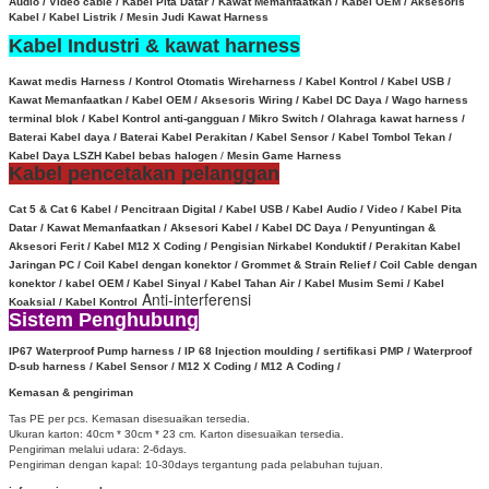
Audio / Video cable / Kabel Pita Datar / Kawat Memanfaatkan / Kabel OEM / Aksesoris
Kabel / Kabel Listrik / Mesin Judi Kawat Harness
Kabel Industri & kawat harness
Kawat medis Harness / Kontrol Otomatis Wireharness / Kabel Kontrol / Kabel USB /
Kawat Memanfaatkan / Kabel OEM / Aksesoris Wiring / Kabel DC Daya / Wago harness
terminal blok / Kabel Kontrol anti-gangguan / Mikro Switch / Olahraga kawat harness /
Baterai Kabel daya /
Baterai Kabel Perakitan /
Kabel Sensor
/
Kabel Tombol Tekan /
Kabel Daya LSZH Kabel bebas halogen
/
Mesin Game Harness
Kabel pencetakan pelanggan
Cat 5 & Cat 6 Kabel / Pencitraan Digital / Kabel USB / Kabel Audio / Video / Kabel Pita
Datar / Kawat Memanfaatkan / Aksesori Kabel / Kabel DC Daya / Penyuntingan &
Aksesori Ferit / Kabel M12 X Coding / Pengisian Nirkabel Konduktif /
Perakitan Kabel
Jaringan PC / Coil Kabel dengan konektor /
Grommet & Strain Relief /
Coil Cable dengan
konektor /
kabel OEM /
Kabel Sinyal /
Kabel Tahan Air / Kabel Musim Semi / Kabel
Anti-interferensi
Koaksial / Kabel Kontrol
Sistem Penghubung
IP67 Waterproof
Pump harness / IP 68 Injection moulding / sertifikasi PMP / Waterproof
D-sub harness / Kabel Sensor / M12 X Coding /
M12 A Coding /
Kemasan & pengiriman
Tas PE per pcs.
Kemasan disesuaikan tersedia.
Ukuran karton: 40cm * 30cm * 23 cm.
Karton disesuaikan tersedia.
Pengiriman melalui udara: 2-6days.
Pengiriman dengan kapal: 10-30days tergantung pada pelabuhan tujuan.