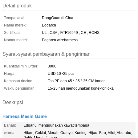
Detail produk
Tempat asal:
DongGuan di Cina
Nama merek:
Edgarcn
Sertifikasi:
UL , CSA , IATF16949 , CE , ROHS
Nomor model:
Edgarcn wireharness
Syarat-syarat pembayaran & pengiriman
Kuantitas min Order:
3000
Harga:
USD 10~25 pcs
Kemasan rincian:
Tas PE dan 45 * 35 * 25 CM karton
Waktu pengiriman:
15-25 hari menggunakan konektor lokal
Deskripsi
Harness Mesin Game
Bahan:
Edgar ul menggunakan kawat tembaga
warna:
Hitam, Coklat, Merah, Oranye, Kuning, Hijau, Biru, Vilot, Abu-abu,
Putih, Merah Jambu