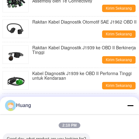
Assembly oleh Te Connectivity
Kirim Sekarang
Rakitan Kabel Diagnostik Otomotif SAE J1962 OBD II
Kirim Sekarang
Rakitan Kabel Diagnostik J1939 ke OBD II Berkinerja
Tinggi
Kirim Sekarang
Kabel Diagnostik J1939 ke OBD II Performa Tinggi
untuk Kendaraan
Kirim Sekarang
Te Konektivitas Gray J1939 Pria ke OBD II SAE
J1962 Wanita Mobil Diagnostic Kabel
Huang
Kirim Sekarang
Kabel Diagnostik J1939 ke OBD II Female Premium
2:10 PM
untuk Kendaraan
Kirim Sekarang
Good day, what product are you looking for?