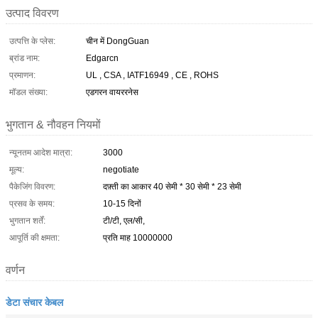
उत्पाद विवरण
उत्पत्ति के प्लेस:
चीन में DongGuan
ब्रांड नाम:
Edgarcn
प्रमाणन:
UL , CSA , IATF16949 , CE , ROHS
मॉडल संख्या:
एडगरन वायररनेस
भुगतान & नौवहन नियमों
न्यूनतम आदेश मात्रा:
3000
मूल्य:
negotiate
पैकेजिंग विवरण:
दफ़्ती का आकार 40 सेमी * 30 सेमी * 23 सेमी
प्रसव के समय:
10-15 दिनों
भुगतान शर्तें:
टी/टी, एल/सी,
आपूर्ति की क्षमता:
प्रति माह 10000000
वर्णन
डेटा संचार केबल