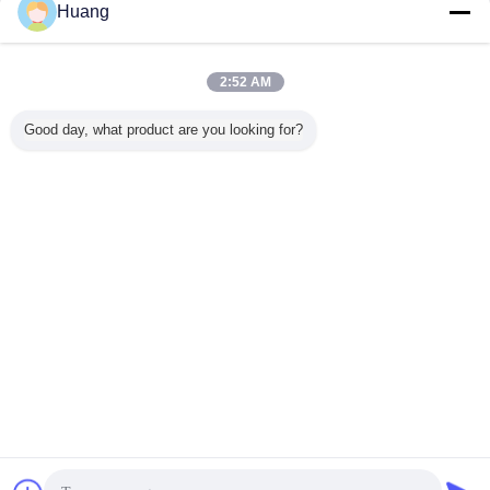
Hindi
Huang
2:52 AM
होम
|
हमारे बारे में
|
साइटमैप
|
गोपनीयता नीति
Good day, what product are you looking for?
डेस्कटॉप देखें
Copyright © 2018 - 2026 Edgar Auto Harnesses LTD..
All rights reserved.