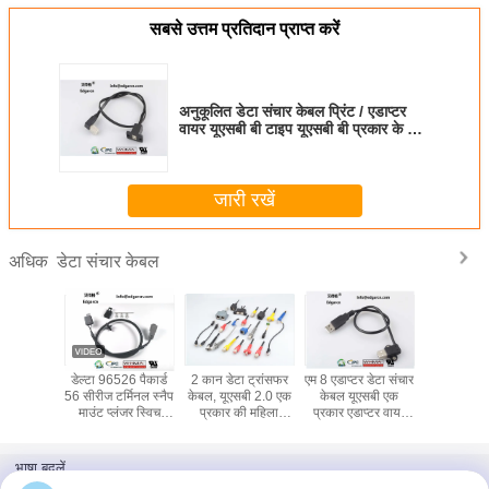
सबसे उत्तम प्रतिदान प्राप्त करें
अनुकूलित डेटा संचार केबल प्रिंट / एडाप्टर
वायर यूएसबी बी टाइप यूएसबी बी प्रकार के लिए
टाइप करें
जारी रखें
डेटा संचार केबल
अधिक
संचार केबल
डेल्टा 96526 पैकार्ड
2 कान डेटा ट्रांसफर
एम 8 एडाप्टर डेटा संचार
डबल यूएसबी
ाइप मादा
56 सीरीज टर्मिनल स्नैप
केबल, यूएसबी 2.0 एक
केबल यूएसबी एक
ट्रांसफर
मिमी के लिए
माउंट प्लंजर स्विच
प्रकार की महिला
प्रकार एडाप्टर वायर
हिला
एप्लीकेशन पावर सीट
प्लास्टिक इंजेक्शन
यूएसबी के लिए एक
वायर हार्नेस
मोल्डिंग
प्रकार
भाषा बदलें