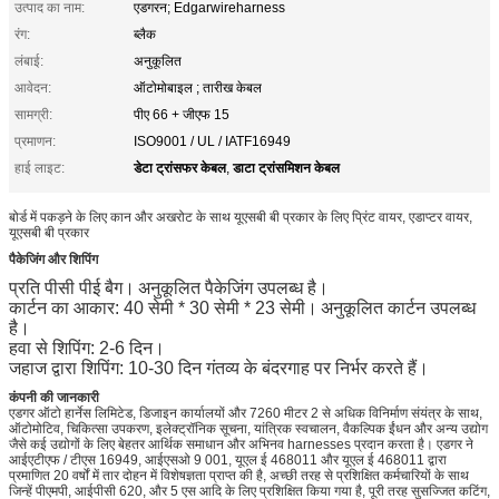
उत्पाद का नाम:
एडगरन; Edgarwireharness
रंग:
ब्लैक
लंबाई:
अनुकूलित
आवेदन:
ऑटोमोबाइल ; तारीख केबल
सामग्री:
पीए 66 + जीएफ 15
प्रमाणन:
ISO9001 / UL / IATF16949
डेटा ट्रांसफर केबल
डाटा ट्रांसमिशन केबल
हाई लाइट:
,
बोर्ड में पकड़ने के लिए कान और अखरोट के साथ यूएसबी बी प्रकार के लिए प्रिंट वायर, एडाप्टर वायर,
यूएसबी बी प्रकार
पैकेजिंग और शिपिंग
प्रति पीसी पीई बैग।
अनुकूलित पैकेजिंग उपलब्ध है।
कार्टन का आकार: 40 सेमी * 30 सेमी * 23 सेमी।
अनुकूलित कार्टन उपलब्ध
है।
हवा से शिपिंग: 2-6 दिन।
जहाज द्वारा शिपिंग: 10-30 दिन गंतव्य के बंदरगाह पर निर्भर करते हैं।
कंपनी की जानकारी
एडगर ऑटो हार्नेस लिमिटेड, डिजाइन कार्यालयों और 7260 मीटर 2 से अधिक विनिर्माण संयंत्र के साथ,
ऑटोमोटिव, चिकित्सा उपकरण, इलेक्ट्रॉनिक सूचना, यांत्रिक स्वचालन, वैकल्पिक ईंधन और अन्य उद्योग
जैसे कई उद्योगों के लिए बेहतर आर्थिक समाधान और अभिनव harnesses प्रदान करता है। एडगर ने
आईएटीएफ / टीएस 16949, आईएसओ 9 001, यूएल ई 468011 और यूएल ई 468011 द्वारा
प्रमाणित 20 वर्षों में तार दोहन में विशेषज्ञता प्राप्त की है, अच्छी तरह से प्रशिक्षित कर्मचारियों के साथ
जिन्हें पीएमपी, आईपीसी 620, और 5 एस आदि के लिए प्रशिक्षित किया गया है, पूरी तरह सुसज्जित कटिंग,