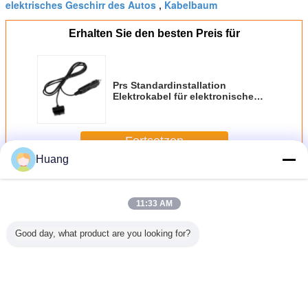
elektrisches Geschirr des Autos
Kabelbaum
,
Erhalten Sie den besten Preis für
Prs Standardinstallation
Elektrokabel für elektronische
Geräte
Fortsetzen
Huang
Elektronischer Kabelstrang
Mehr
11:33 AM
Good day, what product are you looking for?
hmigte,
Spielmaschine-
Kundenspezifisches
Gelbes Kabel-
2.8
nischen
elektrisches
elektronisches
Kabelbaum-
Elektron
aum für
Kabelbaum-Pvc-
Kabelbaum-
magnetische
Kabelg
pielende
Material mit
weißes
sichere Kabel-
hine
kundengebundener
Einspritzungskabel
PVC-Jacke mit
chend
Farbe
für geführte
überformten