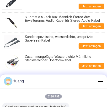
Jetzt anfragen
6.35mm 3.5 Jack Aux Männlich Stereo Aux
Erweiterungs-Audio-Kabel für Stereo-Audio-Kabel
Jetzt anfragen
Kundenspezifische, wasserdichte, umspritzte
Superseal-Kabel
Jetzt anfragen
Zusammengefügte Wasserdichte Männliche
Steckverbinder Überformkabel
Jetzt anfragen
Zusammengefügte Wasserdichte Männliche
Steckverbinder Überformkabel
Huang
Jetzt anfragen
Lumberg Power-Anschluss mit 2,54 mm flacher IDC-
7:30 PM
Kabelmontage für Hersteller von PCB-
Drahtverbindungen mit WHMA/IPC620
Jetzt anfragen
Good day, what product are you looking for?