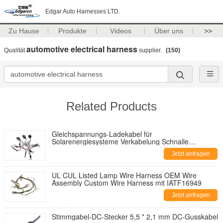
Edgar Auto Harnesses LTD.
Zu Hause
Produkte
Videos
Über uns
>>
automotive electrical harness
Qualität
supplier.
(150)
Related Products
Gleichspannungs-Ladekabel für
Solarenergiesysteme Verkabelung Schnalle
Computer-Leistungskabel Draht PVC
Jetzt anfragen
Niedrigspannung Kupferkautschuk 500pcs
UL CUL Listed Lamp Wire Harness OEM Wire
Assembly Custom Wire Harness mit IATF16949
Jetzt anfragen
Stimmgabel-DC-Stecker 5,5 * 2,1 mm DC-Gusskabel