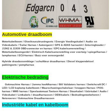
Automotive draadboom
Motorkabelboom / Gloeikousuitrustingsets / Energie Voedingskabel / Audio- en
Videokabels / Trailar Harnas / Autosigaret / GPS & ADAS harnaskit / Zekeringhouder /
J1962 & J1939 OBD-connector en harnas / EPC-kabelsamenstelling /
Motorkabelboomgordel
/ Elektrisch Kabelsamenstelling voor voertuig / spiegelharnas /
lampharnas / ECU-harnas / Buzz voor sensorgordel
Hybride
draadassemblage
/
schuifdeur draadharnas / Diesel kleppendeksel
pakkingsets / pompharnas
Elektrische bedrading
Gokmachine Harnas / Jamma hoofdharnas / Bill Validators harnas / Switchcraft DC /
LED / LCD koplamp kabelboom / Waarschuwingschakelaar / knoppen Harnas / POG-
harnas / WMS harnas
/ Speelautomaat
Toetsen Harnas / Stuurkabel
/ Usb-kabel / Audio /
Videokabel / Lintkabels / draadharnassen / OEM-kabels / Bedradingstoebehoren /
Netsnoeren / Gokmachine Draadharnassen
Industriële kabel en kabelboom