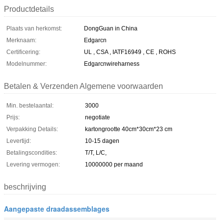
Productdetails
Plaats van herkomst:
DongGuan in China
Merknaam:
Edgarcn
Certificering:
UL , CSA , IATF16949 , CE , ROHS
Modelnummer:
Edgarcnwireharness
Betalen & Verzenden Algemene voorwaarden
Min. bestelaantal:
3000
Prijs:
negotiate
Verpakking Details:
kartongrootte 40cm*30cm*23 cm
Levertijd:
10-15 dagen
Betalingscondities:
T/T, L/C,
Levering vermogen:
10000000 per maand
beschrijving
Aangepaste draadassemblages