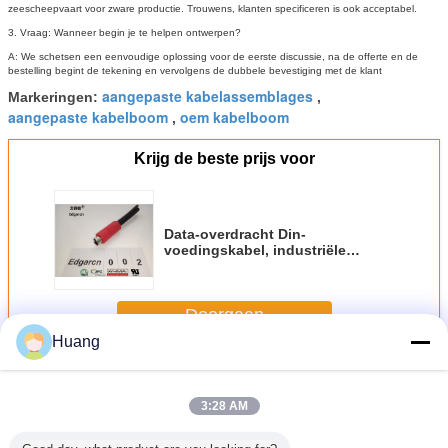
zeescheepvaart voor zware productie.
Trouwens, klanten specificeren is ook acceptabel.
3. Vraag: Wanneer begin je te helpen ontwerpen?
A: We schetsen een eenvoudige oplossing voor de eerste discussie, na de offerte en de
bestelling begint de tekening en vervolgens de dubbele bevestiging met de klant
aangepaste kabelassemblages
Markeringen:
,
aangepaste kabelboom
oem kabelboom
,
Krijg de beste prijs voor
Data-overdracht Din-
voedingskabel, industriële
aangepaste kabelassemblages
Rj45 Cat5 mannetje
Doorgaan
Huang
Aangepaste draadassemblages
Meer
3:28 AM