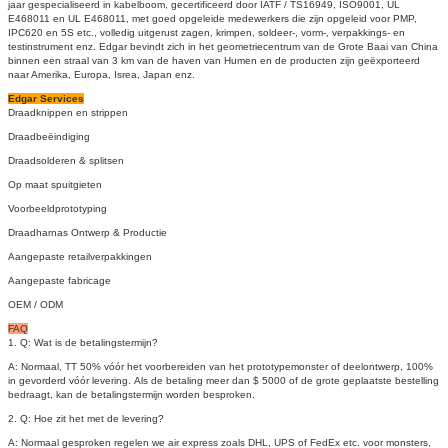
jaar gespecialiseerd in kabelboom, gecertificeerd door IATF / TS16949, ISO9001, UL
E468011 en UL E468011, met goed opgeleide medewerkers die zijn opgeleid voor PMP,
IPC620 en 5S etc., volledig uitgerust zagen, krimpen, soldeer-, vorm-, verpakkings- en
testinstrument enz. Edgar bevindt zich in het geometriecentrum van de Grote Baai van China
binnen een straal van 3 km van de haven van Humen en de producten zijn geëxporteerd
naar Amerika, Europa, Isrea, Japan enz.
Edgar Services
Draadknippen en strippen
Draadbeëindiging
Draadsolderen & splitsen
Op maat spuitgieten
Voorbeeldprototyping
Draadharnas Ontwerp & Productie
Aangepaste retailverpakkingen
Aangepaste fabricage
OEM / ODM
FAQ
1. Q: Wat is de betalingstermijn?
A: Normaal, TT 50% vóór het voorbereiden van het prototypemonster of deelontwerp, 100%
in gevorderd vóór levering.
Als de betaling meer dan $ 5000 of de grote geplaatste bestelling
bedraagt, kan de betalingstermijn worden besproken.
2. Q: Hoe zit het met de levering?
A: Normaal gesproken regelen we air express zoals DHL, UPS of FedEx etc. voor monsters,