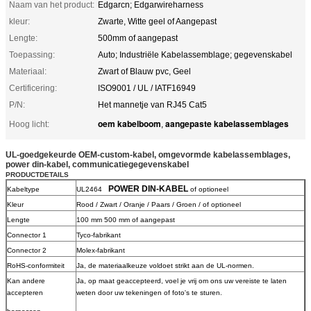
Naam van het product:
Edgarcn; Edgarwireharness
kleur:
Zwarte, Witte geel of Aangepast
Lengte:
500mm of aangepast
Toepassing:
Auto; Industriële Kabelassemblage; gegevenskabel
Materiaal:
Zwart of Blauw pvc, Geel
Certificering:
ISO9001 / UL / IATF16949
P/N:
Het mannetje van RJ45 Cat5
oem kabelboom
aangepaste kabelassemblages
Hoog licht:
,
UL-goedgekeurde OEM-custom-kabel, omgevormde kabelassemblages,
power din-kabel, communicatiegegevenskabel
PRODUCTDETAILS
POWER DIN-KABEL
Kabeltype
UL2464
of optioneel
Kleur
Rood / Zwart / Oranje / Paars / Groen / of optioneel
Lengte
100 mm 500 mm of aangepast
Connector 1
Tyco-fabrikant
Connector 2
Molex-fabrikant
RoHS-conformiteit
Ja, de materiaalkeuze voldoet strikt aan de UL-normen.
Kan andere
Ja, op maat geaccepteerd, voel je vrij om ons uw vereiste te laten
accepteren
weten door uw tekeningen of foto's te sturen.