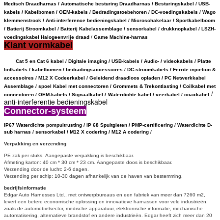
Medisch Draadharnas / Automatische besturing Draadharnas / Besturingskabel / USB-
kabels / Kabelbomen / OEM-kabels / Bedradingstoebehoren / DC-voedingskabels / Wago
klemmenstrook / Anti-interference bedieningskabel / Microschakelaar / Sportkabelboom
/ Batterij Stroomkabel /
Batterij
Kabelassemblage / sensorkabel
/
drukknopkabel / LSZH-
voedingskabel Halogeenvrije draad
/
Game Machine-harnas
Klant vormkabel
Cat 5 en Cat 6 kabel / Digitale imaging / USB-kabels / Audio- / videokabels / Platte
lintkabels / kabelbomen / bedradingsaccessoires / DC-stroomkabels / Ferrite injcetion &
accessoires / M12 X Codeerkabel / Geleidend draadloos opladen /
PC Netwerkkabel
Assemblage / spoel Kabel met connectoren /
Grommets & Trekontlasting /
Coilkabel met
/
connectoren /
OEM-kabels /
Signaalkabel /
Waterdichte kabel / veerkabel / coaxkabel
anti-interferentie bedieningskabel
Connector-systeem
IP67 Waterdichte
pompuitrusting / IP 68 Spuitgieten / PMP-certificering / Waterdichte D-
sub harnas / sensorkabel / M12 X codering /
M12 A codering /
Verpakking en verzending
PE zak per stuks.
Aangepaste verpakking is beschikbaar.
Afmeting karton: 40 cm * 30 cm * 23 cm.
Aangepaste doos is beschikbaar.
Verzending door de lucht: 2-6 dagen.
Verzending per schip: 10-30 dagen afhankelijk van de haven van bestemming.
bedrijfsinformatie
Edgar Auto Harnesses Ltd., met ontwerpbureaus en een fabriek van meer dan 7260 m2,
levert een betere economische oplossing en innovatieve harnassen voor vele industrieën,
zoals de automobielsector, medische apparatuur, elektronische informatie, mechanische
automatisering, alternatieve brandstof en andere industrieën.
Edgar heeft zich meer dan 20