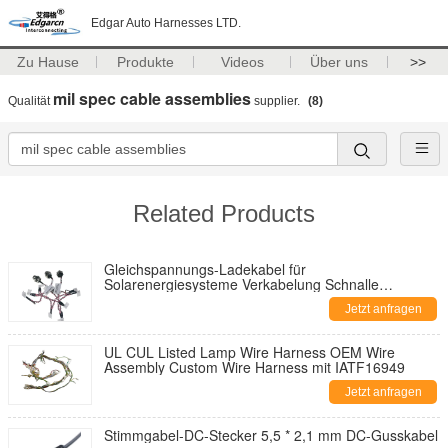
Edgar Auto Harnesses LTD.
Zu Hause
Produkte
Videos
Über uns
>>
mil spec cable assemblies
Qualität
supplier.
(8)
Related Products
Gleichspannungs-Ladekabel für
Solarenergiesysteme Verkabelung Schnalle
Computer-Leistungskabel Draht PVC
Jetzt anfragen
Niedrigspannung Kupferkautschuk 500pcs
UL CUL Listed Lamp Wire Harness OEM Wire
Assembly Custom Wire Harness mit IATF16949
Jetzt anfragen
Stimmgabel-DC-Stecker 5,5 * 2,1 mm DC-Gusskabel