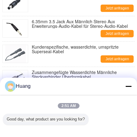
Jetzt anfragen
6.35mm 3.5 Jack Aux Männlich Stereo Aux
Erweiterungs-Audio-Kabel für Stereo-Audio-Kabel
Jetzt anfragen
Kundenspezifische, wasserdichte, umspritzte
Superseal-Kabel
Jetzt anfragen
Zusammengefügte Wasserdichte Männliche
Steckverbinder Überformkabel
Jetzt anfragen
Huang
Zusammengefügte Wasserdichte Männliche
Steckverbinder Überformkabel
2:51 AM
Jetzt anfragen
Good day, what product are you looking for?
Lumberg Power-Anschluss mit 2,54 mm flacher IDC-
Kabelmontage für Hersteller von PCB-
Drahtverbindungen mit WHMA/IPC620
Jetzt anfragen