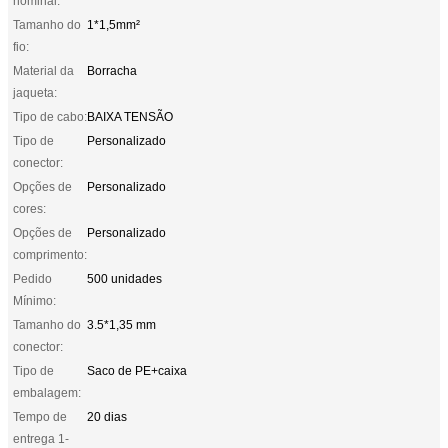
nominal:
Tamanho do
1*1,5mm²
fio:
Material da
Borracha
jaqueta:
Tipo de cabo:
BAIXA TENSÃO
Tipo de
Personalizado
conector:
Opções de
Personalizado
cores:
Opções de
Personalizado
comprimento:
Pedido
500 unidades
Mínimo:
Tamanho do
3.5*1,35 mm
conector:
Tipo de
Saco de PE+caixa
embalagem:
Tempo de
20 dias
entrega 1-