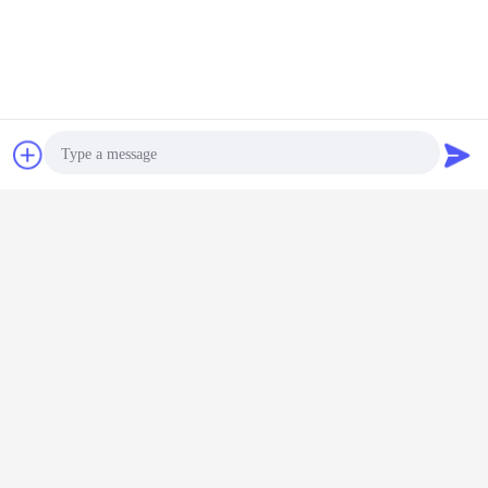
Bate-papo
Pedir um
orçamento
Photo
Video Call
Informações sobre a empresa
Audio Call