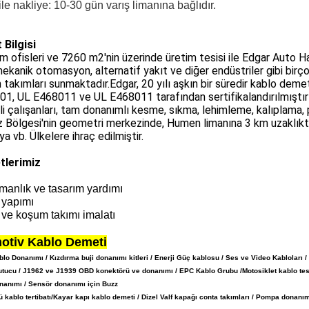
le nakliye: 10-30 gün varış limanına bağlıdır.
 Bilgisi
m ofisleri ve 7260 m2'nin üzerinde üretim tesisi ile Edgar Auto Ha
 mekanik otomasyon, alternatif yakıt ve diğer endüstriler gibi bir
takımları sunmaktadır.Edgar, 20 yılı aşkın bir süredir kablo de
1, UL E468011 ve UL E468011 tarafından sertifikalandırılmıştır 
li çalışanları, tam donanımlı kesme, sıkma, lehimleme, kalıplama,
 Bölgesi'nin geometri merkezinde, Humen limanına 3 km uzaklıkta 
a vb. Ülkelere ihraç edilmiştir.
tlerimiz
manlık ve tasarım yardımı
 yapımı
ve koşum takımı imalatı
otiv Kablo Demeti
blo Donanımı / Kızdırma buji donanımı kitleri / Enerji Güç kablosu / Ses ve Video Kabloları
tutucu / J1962 ve J1939 OBD konektörü ve donanımı / EPC Kablo Grubu /
Motosiklet kablo te
nanımı / Sensör donanımı için Buzz
ü kablo tertibatı
/
Kayar kapı kablo demeti / Dizel Valf kapağı conta takımları / Pompa donanı