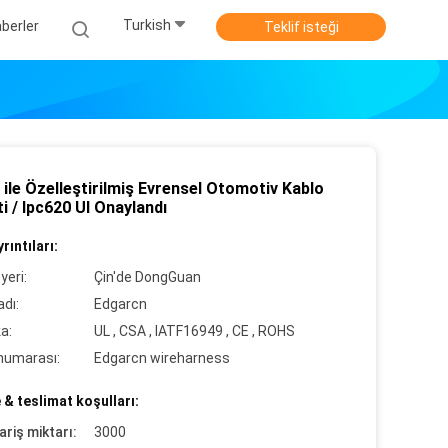
Turkish
berler
Teklif isteği
ile Özelleştirilmiş Evrensel Otomotiv Kablo
 / Ipc620 Ul Onaylandı
rıntıları:
yeri:
Çin'de DongGuan
dı:
Edgarcn
ka:
UL , CSA , IATF16949 , CE , ROHS
numarası:
Edgarcn wireharness
& teslimat koşulları:
ariş miktarı:
3000