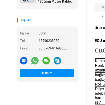
1800mm Motor Kablo
Demeti Komplesi
M
Vu
Kişiler
Ürün A
Kişiler:
John
ECU m
Tel:
13790238080
Faks:
86-0769-81698005
ÜR
Kablo
Renk
uzunl
İletişim
bağlay
bağlay
RoHS
Diğer
edebil
harne
ss?