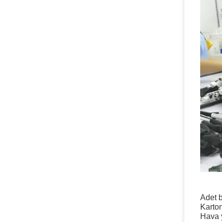
Adet b
Karto
Hava y