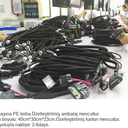
aşına PE torba.Özelleştirilmiş ambalaj mevcuttur.
n boyutu: 40cm*30cm*23cm.Özelleştirilmiş karton mevcuttur.
oluyla nakliye: 2-6days.