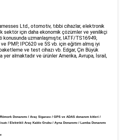
rnesses Ltd., otomotiv, tıbbi cihazlar, elektronik
çok sektör için daha ekonomik çözümler ve yenilikçi
meti konusunda uzmanlaşmıştır, IATF/TS16949,
ve PMP, IPC620 ve 5S vb. için eğitim almış iyi
 paketleme ve test cihazı vb. Edgar, Çin Büyük
yer almaktadır ve ürünler Amerika, Avrupa, İsrail,
 / Römork Donanımı / Araç Sigarası / GPS ve ADAS donanım kitleri /
sisatı / Elektrikli Araç Kablo Grubu / Ayna Donanımı / Lamba Donanımı
mı