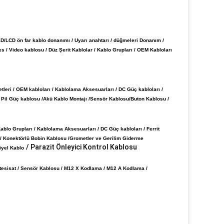
/LCD ön far kablo donanımı / Uyarı anahtarı / düğmeleri Donanım /
s / Video kablosu / Düz Şerit Kablolar / Kablo Grupları / OEM Kabloları
tleri / OEM kabloları / Kablolama Aksesuarları / DC Güç kabloları /
/ Pil Güç kablosu /
Akü Kablo Montajı /
Sensör Kablosu
/
Buton Kablosu /
Kablo Grupları / Kablolama Aksesuarları / DC Güç kabloları / Ferrit
/ Konektörlü Bobin Kablosu /
Grometler ve Gerilim Giderme
/ Parazit Önleyici Kontrol Kablosu
iyel Kablo
 tesisat / Sensör Kablosu / M12 X Kodlama /
M12 A Kodlama /