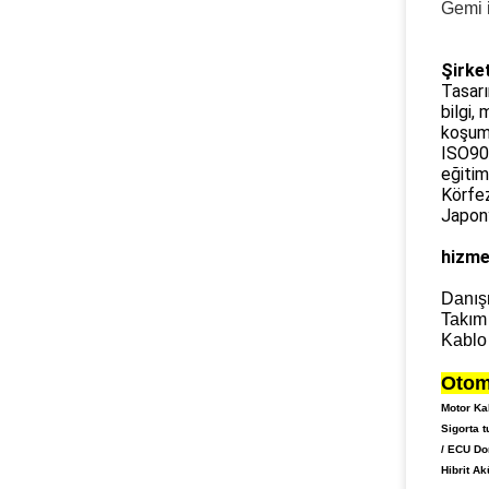
Gemi i
Şirket
Tasarı
bilgi,
koşum 
ISO900
eğitim
Körfez
Japony
hizme
Danış
Takım
Kablo 
Otom
Motor Ka
Sigorta 
/ ECU Do
Hibrit Ak