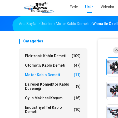
Evde
Ürün
Videolar
Ana Sayfa
Ürünler
Motor Kablo Demeti
Whma Ile Özell
Catagories
Elektronik Kablo Demeti
(109)
Otomotiv Kablo Demeti
(47)
Motor Kablo Demeti
(11)
Dairesel Konnektör Kablo
(9)
Düzeneği
Oyun Makinesi Koşum
(16)
Endüstriyel Tel Kablo
(10)
Demeti