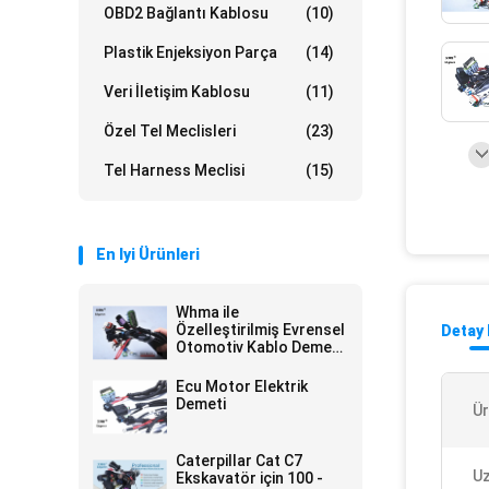
OBD2 Bağlantı Kablosu
(10)
Plastik Enjeksiyon Parça
(14)
Veri İletişim Kablosu
(11)
Özel Tel Meclisleri
(23)
Tel Harness Meclisi
(15)
En Iyi Ürünleri
Whma ile
Özelleştirilmiş Evrensel
Detay 
Otomotiv Kablo Demeti
/ Ipc620 Ul Onaylandı
Ecu Motor Elektrik
Demeti
Ür
Caterpillar Cat C7
Uz
Ekskavatör için 100 -