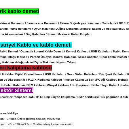
rik kablo demeti
kinesi Donanımı / Jamma ana Donanımı / Fatura Doğrulayıcı donanımı / Switchcraft DC / LED
nımı / WMS donanımı / Oyun Makinesi Düğme Donanımı /
Kontrol kablosu / Usb kablosu / Se
ama Aksesuarları / Güç Kabloları / Kumar Makinesi Kablo Grupları
striyel Kablo ve kablo demeti
Kablo Demeti / Otomatik kontrol Kablo Demeti / Kontrol Kablosu / USB Kabloları / Kablo Deme
inal bloğu tesisatı / Parazit Önleyici Kontrol Kablosu / Mikro Anahtar / Spor kablo tesisatı 
 Kablosu Halojensiz tel
/
Oyun Makinesi Koşum Takımı
eri kalıplama kablosu
 6 Kablo / Dijital Görüntüleme / USB Kabloları / Ses / Video Kabloları / Düz Şerit Kablolar / 
on ve Aksesuarlar / M12 X Kodlama kablosu / İletken Kablosuz Şarj /
PC Ağ Kablosu Montajı 
lü Bobin Kablosu /
OEM kabloları /
Sinyal kablosu /
Su Geçirmez Kablo / Yaylı Kablo / Koaks
ektör Sistemi
Geçirmez
Pompa tesisatı / IP 68 Enjeksiyon kalıplama / PMP sertifikası / Su geçirmez D-sub
e ve Nakliye
na PE torba.Özelleştirilmiş ambalaj mevcuttur.
yutu: 40cm*30cm*23cm.Özelleştirilmiş karton mevcuttur.