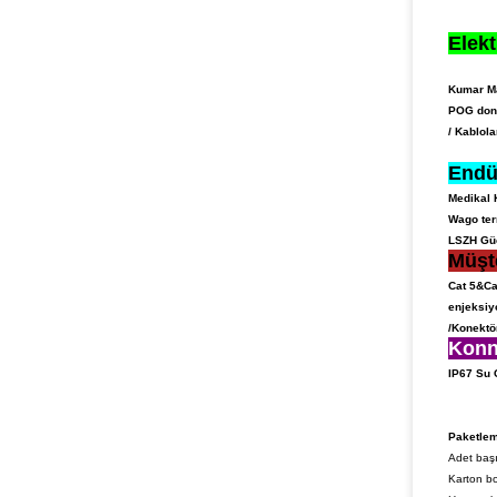
Elekt
Kumar Ma
POG dona
/ Kablol
Endü
Medikal 
Wago term
LSZH Güç
Müşt
Cat 5&Cat
enjeksiy
/
Konektör
Konn
IP67 Su 
Paketlem
Adet başı
Karton bo