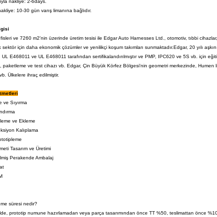
yla nakliye: 2-6days.
nakliye: 10-30 gün varış limanına bağlıdır.
lgisi
fisleri ve 7260 m2'nin üzerinde üretim tesisi ile Edgar Auto Harnesses Ltd., otomotiv, tıbbi cihazlar,
ok sektör için daha ekonomik çözümler ve yenilikçi koşum takımları sunmaktadır.Edgar, 20 yılı aş
UL E468011 ve UL E468011 tarafından sertifikalandırılmıştır ve PMP, IPC620 ve 5S vb. için eğitim 
, paketleme ve test cihazı vb. Edgar, Çin Büyük Körfez Bölgesi'nin geometri merkezinde, Humen lim
. Ülkelere ihraç edilmiştir.
zmetleri
e ve Sıyırma
andırma
mleme ve Ekleme
eksiyon Kalıplama
ototipleme
eti Tasarım ve Üretimi
rilmiş Perakende Ambalaj
at
M
me süresi nedir?
lde, prototip numune hazırlamadan veya parça tasarımından önce TT %50, teslimattan önce %10