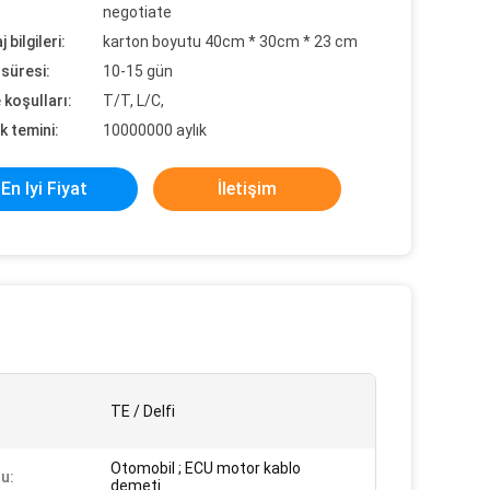
negotiate
 bilgileri:
karton boyutu 40cm * 30cm * 23 cm
süresi:
10-15 gün
koşulları:
T/T, L/C,
k temini:
10000000 aylık
En Iyi Fiyat
İletişim
TE / Delfi
Otomobil ; ECU motor kablo
u:
demeti