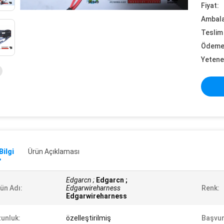
Fiyat:
Ambalaj
Teslim 
Ödeme 
Yetene
Bilgi
Ürün Açıklaması
Edgarcn ;
Edgarcn ;
ün Adı:
Edgarwireharness
Renk:
Edgarwireharness
unluk:
özelleştirilmiş
Başvur