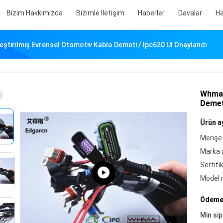
Bizim Hakkımızda
Bizimle İletişim
Haberler
Davalar
Ha
eştirilmiş Evrensel Otomotiv Kablo Demeti / Ipc620 Ul Onaylandı
Whma 
Demeti
Ürün ay
Menşe 
Marka a
Sertifi
Model 
Ödeme 
Min sip