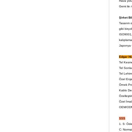
Hava yolu
Gemi ile 
Şirket Bi
Tasarım o
gibi birç
ISO9001, 
kalıplama
Japonya vb
Edgar Hi
Tel Kesm
Tel Sonl
Tel Lehi
Özel Enj
Örnek Pr
Kablo Dem
Özelleşti
Özel İmal
OEM/OD
SSS
1. S: Öde
C: Norma