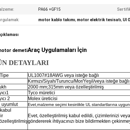
alzeme:
PA66 +GF15
Sertifi
rgulamak:
motor kablo takımı
,
motor elektrik tesisatı
,
Ul 
çıklaması
Araç Uygulamaları İçin
otor demeti
ÜN DETAYLARI
Tip
e
UL1007#18AWG veya isteğe bağlı
Kırmızı/Siyah/Turuncu/Mor/Yeşil/veya isteğe bağlı
uk
h
2000 mm;
315mm veya özelleştirilmiş
ıcı
1
Tyco m
üretici
ıcı 2
Molex üreticisi
 uyumlu
t
Evet,
malzeme seçimi kesinlikle UL standartlarına uygun
 kabul
ir
Evet, özelleştirilmiş kabul edildi, çizimlerinizi veya
özelleştirilmiş
göndererek ihtiyacınızı bize bildirmekten çekinme