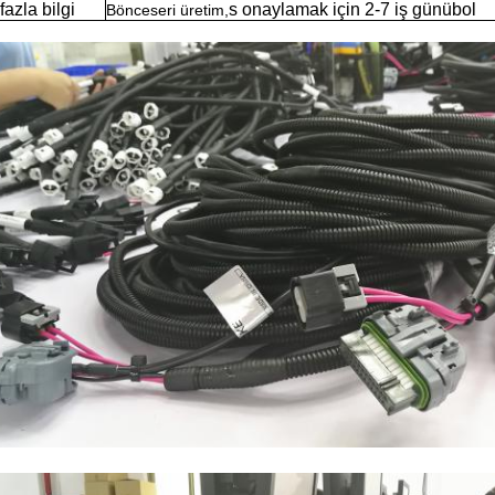
azla bilgi
s onaylamak için 2-7 iş günü
bol
B
önce
seri üretim,