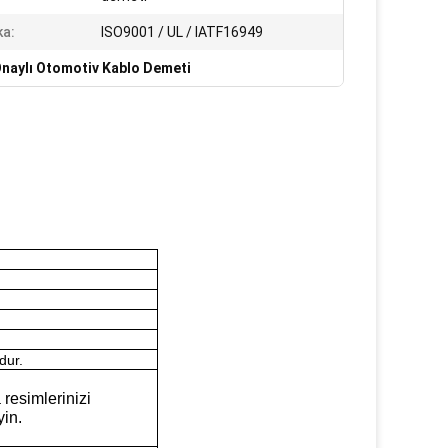
ka:
ISO9001 / UL / IATF16949
Onaylı Otomotiv Kablo Demeti
dur.
 resimlerinizi
yin.