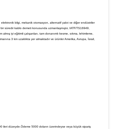
 elektronik bilgi, mekanik otomasyon, alternatif yakıt ve diğer endüstriler
kın bir süredir kablo demeti konusunda uzmanlaşmıştır, IATF/TS16949,
almış iyi eğitimli çalışanları, tam donanımlı kesme, sıkma, lehimleme,
anına 3 km uzaklıkta yer almaktadır ve ürünler Amerika, Avrupa, İsrail,
0 ileri düzeyde.Ödeme 5000 doların üzerindeyse veya büyük sipariş