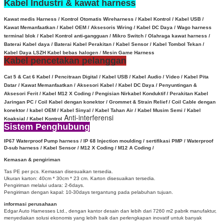
Kabel Industri & kawat harness
Kawat medis Harness / Kontrol Otomatis Wireharness / Kabel Kontrol / Kabel USB /
Kawat Memanfaatkan / Kabel OEM / Aksesoris Wiring / Kabel DC Daya / Wago harness
terminal blok / Kabel Kontrol anti-gangguan / Mikro Switch / Olahraga kawat harness /
Baterai Kabel daya /
Baterai Kabel Perakitan /
Kabel Sensor
/
Kabel Tombol Tekan /
Kabel Daya LSZH Kabel bebas halogen
/
Mesin Game Harness
Kabel pencetakan pelanggan
Cat 5 & Cat 6 Kabel / Pencitraan Digital / Kabel USB / Kabel Audio / Video / Kabel Pita
Datar / Kawat Memanfaatkan / Aksesori Kabel / Kabel DC Daya / Penyuntingan &
Aksesori Ferit / Kabel M12 X Coding / Pengisian Nirkabel Konduktif /
Perakitan Kabel
Jaringan PC / Coil Kabel dengan konektor /
Grommet & Strain Relief /
Coil Cable dengan
konektor /
kabel OEM /
Kabel Sinyal /
Kabel Tahan Air / Kabel Musim Semi / Kabel
Anti-interferensi
Koaksial / Kabel Kontrol
Sistem Penghubung
IP67 Waterproof
Pump harness / IP 68 Injection moulding / sertifikasi PMP / Waterproof
D-sub harness / Kabel Sensor / M12 X Coding /
M12 A Coding /
Kemasan & pengiriman
Tas PE per pcs.
Kemasan disesuaikan tersedia.
Ukuran karton: 40cm * 30cm * 23 cm.
Karton disesuaikan tersedia.
Pengiriman melalui udara: 2-6days.
Pengiriman dengan kapal: 10-30days tergantung pada pelabuhan tujuan.
informasi perusahaan
Edgar Auto Harnesses Ltd., dengan kantor desain dan lebih dari 7260 m2 pabrik manufaktur,
menyediakan solusi ekonomis yang lebih baik dan perlengkapan inovatif untuk banyak