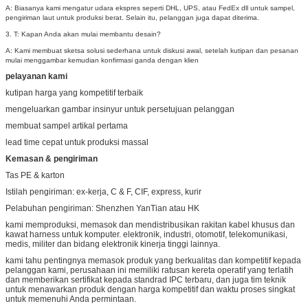
A: Biasanya kami mengatur udara ekspres seperti DHL, UPS, atau FedEx dll untuk sampel,
pengiriman laut untuk produksi berat.
Selain itu, pelanggan juga dapat diterima.
3. T: Kapan Anda akan mulai membantu desain?
A: Kami membuat sketsa solusi sederhana untuk diskusi awal, setelah kutipan dan pesanan
mulai menggambar kemudian konfirmasi ganda dengan klien
pelayanan kami
kutipan harga yang kompetitif terbaik
mengeluarkan gambar insinyur untuk persetujuan pelanggan
membuat sampel artikal pertama
lead time cepat untuk produksi massal
Kemasan & pengiriman
Tas PE & karton
Istilah pengiriman: ex-kerja, C & F, CIF, express, kurir
Pelabuhan pengiriman: Shenzhen YanTian atau HK
kami memproduksi, memasok dan mendistribusikan rakitan kabel khusus dan
kawat harness untuk komputer. elektronik, industri, otomotif, telekomunikasi,
medis, militer dan bidang elektronik kinerja tinggi lainnya.
kami tahu pentingnya memasok produk yang berkualitas dan kompetitif kepada
pelanggan kami, perusahaan ini memiliki ratusan kereta operatif yang terlatih
dan memberikan sertifikat kepada standrad IPC terbaru, dan juga tim teknik
untuk menawarkan produk dengan harga kompetitif dan waktu proses singkat
untuk memenuhi Anda permintaan.