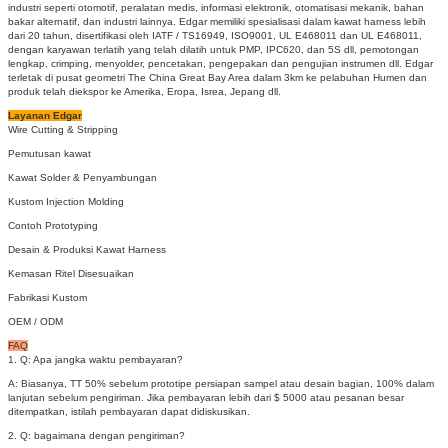
industri seperti otomotif, peralatan medis, informasi elektronik, otomatisasi mekanik, bahan
bakar alternatif, dan industri lainnya.
Edgar memiliki spesialisasi dalam kawat harness lebih
dari 20 tahun, disertifikasi oleh IATF / TS16949, ISO9001, UL E468011 dan UL E468011,
dengan karyawan terlatih yang telah dilatih untuk PMP, IPC620, dan 5S dll, pemotongan
lengkap, crimping, menyolder, pencetakan, pengepakan dan pengujian instrumen dll. Edgar
terletak di pusat geometri The China Great Bay Area dalam 3km ke pelabuhan Humen dan
produk telah diekspor ke Amerika, Eropa, Isrea, Jepang dll.
Layanan Edgar
Wire Cutting & Stripping
Pemutusan kawat
Kawat Solder & Penyambungan
Kustom Injection Molding
Contoh Prototyping
Desain & Produksi Kawat Harness
Kemasan Ritel Disesuaikan
Fabrikasi Kustom
OEM / ODM
FAQ
1. Q: Apa jangka waktu pembayaran?
A: Biasanya, TT 50% sebelum prototipe persiapan sampel atau desain bagian, 100% dalam
lanjutan sebelum pengiriman.
Jika pembayaran lebih dari $ 5000 atau pesanan besar
ditempatkan, istilah pembayaran dapat didiskusikan.
2. Q: bagaimana dengan pengiriman?