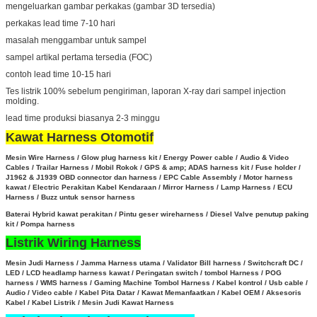
mengeluarkan gambar perkakas (gambar 3D tersedia)
perkakas lead time 7-10 hari
masalah menggambar untuk sampel
sampel artikal pertama tersedia (FOC)
contoh lead time 10-15 hari
Tes listrik 100% sebelum pengiriman, laporan X-ray dari sampel injection
molding.
lead time produksi biasanya 2-3 minggu
Kawat Harness Otomotif
Mesin Wire Harness / Glow plug harness kit / Energy Power cable / Audio & Video
Cables / Trailar Harness / Mobil Rokok / GPS & amp; ADAS harness kit / Fuse holder /
J1962 & J1939 OBD connector dan harness / EPC Cable Assembly /
Motor harness
kawat / Electric Perakitan Kabel Kendaraan / Mirror Harness / Lamp Harness / ECU
Harness / Buzz untuk sensor harness
Baterai Hybrid kawat perakitan
/
Pintu geser wireharness / Diesel Valve penutup paking
kit / Pompa harness
Listrik Wiring Harness
Mesin Judi Harness / Jamma Harness utama / Validator Bill harness / Switchcraft DC /
LED / LCD headlamp harness kawat / Peringatan switch / tombol Harness / POG
harness / WMS harness / Gaming Machine Tombol Harness /
Kabel kontrol / Usb cable /
Audio / Video cable / Kabel Pita Datar / Kawat Memanfaatkan / Kabel OEM / Aksesoris
Kabel / Kabel Listrik / Mesin Judi Kawat Harness