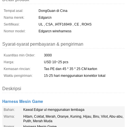
Tempat asal:
DongGuan di Cina
Nama merek:
Edgarcn
Sertifikasi:
UL , CSA , IATF16949 , CE , ROHS
Nomor model:
Edgarcn wireharness
Syarat-syarat pembayaran & pengiriman
Kuantitas min Order:
3000
Harga:
USD 10~25 pcs
Kemasan rincian:
Tas PE dan 45 * 35 * 25 CM karton
Waktu pengiriman:
15-25 hari menggunakan konektor lokal
Deskripsi
Harness Mesin Game
Bahan:
Kawat Edgar ul menggunakan tembaga
Warna:
Hitam, Coklat, Merah, Oranye, Kuning, Hijau, Biru, Vilot, Abu-abu,
Putih, Merah Muda
Nomor
Harness Mesin Game