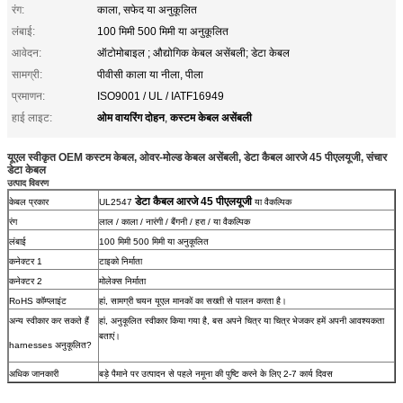
रंग:
काला, सफेद या अनुकूलित
लंबाई:
100 मिमी 500 मिमी या अनुकूलित
आवेदन:
ऑटोमोबाइल ; औद्योगिक केबल असेंबली; डेटा केबल
सामग्री:
पीवीसी काला या नीला, पीला
प्रमाणन:
ISO9001 / UL / IATF16949
ओम वायरिंग दोहन
कस्टम केबल असेंबली
हाई लाइट:
,
यूएल स्वीकृत OEM कस्टम केबल, ओवर-मोल्ड केबल असेंबली, डेटा कैबल आरजे 45 पीएलयूजी, संचार
डेटा केबल
उत्पाद विवरण
डेटा कैबल आरजे 45 पीएलयूजी
केबल प्रकार
UL2547
या वैकल्पिक
रंग
लाल / काला / नारंगी / बैंगनी / हरा / या वैकल्पिक
लंबाई
100 मिमी 500 मिमी या अनुकूलित
कनेक्टर 1
टाइको निर्माता
कनेक्टर 2
मोलेक्स निर्माता
RoHS कॉम्प्लाइंट
हां, सामग्री चयन यूएल मानकों का सख्ती से पालन करता है।
अन्य स्वीकार कर सकते हैं
हां, अनुकूलित स्वीकार किया गया है, बस अपने चित्र या चित्र भेजकर हमें अपनी आवश्यकता
बताएं।
harnesses अनुकूलित?
अधिक जानकारी
बड़े पैमाने पर उत्पादन से पहले नमूना की पुष्टि करने के लिए 2-7 कार्य दिवस