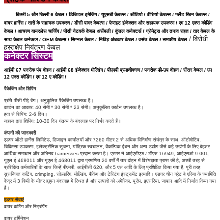
बिल्ली 5 और बिल्ली 6 केबल / डिजिटल इमेजिंग / यूएसबी केबल्स / ऑडियो / वीडियो केबल्स / फ्लैट रिबन केबल्स /
वायर हार्नेस / तारों के सहायक उपकरण / डीसी पावर केबल्स / फेराइट इंजेक्शन और सहायक उपकरण / एम 12 एक्स कोडिंग
केबल / आचरण वायरलेस चार्जिंग /
पीसी नेटवर्क केबल असेंबली / कुंडल कनेक्टर्स /
ग्रोमेट्स और तनाव राहत /
तार केबल के
/ विरोधी
साथ केबल कनेक्टर /
OEM केबल्स /
सिग्नल केबल /
निविड़ अंधकार केबल / वसंत केबल / समाक्षीय केबल
हस्तक्षेप नियंत्रण केबल
कनेक्टर सिस्टम
आईपी ​​67
पनरोक
पंप दोहन / आईपी 68 इंजेक्शन मोल्डिंग / पीएमपी प्रमाणीकरण / पनरोक डी-उप दोहन / सेंसर केबल / एम
12 एक्स कोडिंग /
एम 12 ए कोडिंग /
पैकेजिंग और शिपिंग
प्रति पीसी पीई बैग।
अनुकूलित पैकेजिंग उपलब्ध है।
कार्टन का आकार: 40 सेमी * 30 सेमी * 23 सेमी।
अनुकूलित कार्टन उपलब्ध है।
हवा से शिपिंग: 2-6 दिन।
जहाज द्वारा शिपिंग: 10-30 दिन गंतव्य के बंदरगाह पर निर्भर करते हैं।
कंपनी की जानकारी
एडगर ऑटो हार्नेस लिमिटेड, डिजाइन कार्यालयों और 7260 मीटर 2 से अधिक विनिर्माण संयंत्र के साथ, ऑटोमोटिव,
चिकित्सा उपकरण, इलेक्ट्रॉनिक सूचना, यांत्रिक स्वचालन, वैकल्पिक ईंधन और अन्य उद्योग जैसे कई उद्योगों के लिए बेहतर
आर्थिक समाधान और अभिनव harnesses प्रदान करता है।
एडगर ने आईएटीएफ / टीएस 16949, आईएसओ 9 001,
यूएल ई 468011 और यूएल ई 468011 द्वारा प्रमाणित 20 वर्षों में तार दोहन में विशेषज्ञता प्राप्त की है, अच्छी तरह से
प्रशिक्षित कर्मचारियों के साथ जिन्हें पीएमपी, आईपीसी 620, और 5 एस आदि के लिए प्रशिक्षित किया गया है, पूरी तरह
सुसज्जित कटिंग, crimping, सोल्डरिंग, मोल्डिंग, पैकिंग और टेस्टिंग इंस्ट्रूमेंट इत्यादि। एडगर चीन ग्रेट बे एरिया के ज्यामिति
केंद्र में 3 किमी के भीतर ह्यूमन बंदरगाह में स्थित है और उत्पादों को अमेरिका, यूरोप, इएसरिया, जापान आदि में निर्यात किया गया
है।
एडगर सेवाएं
वायर कटिंग और स्ट्रिपिंग
वायर टर्मिनेशन