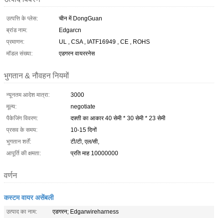
उत्पत्ति के प्लेस:
चीन में DongGuan
ब्रांड नाम:
Edgarcn
प्रमाणन:
UL , CSA , IATF16949 , CE , ROHS
मॉडल संख्या:
एडगरन वायररनेस
भुगतान & नौवहन नियमों
न्यूनतम आदेश मात्रा:
3000
मूल्य:
negotiate
पैकेजिंग विवरण:
दफ़्ती का आकार 40 सेमी * 30 सेमी * 23 सेमी
प्रसव के समय:
10-15 दिनों
भुगतान शर्तें:
टी/टी, एल/सी,
आपूर्ति की क्षमता:
प्रति माह 10000000
वर्णन
कस्टम वायर असेंबली
उत्पाद का नाम:
एडगरन; Edgarwireharness