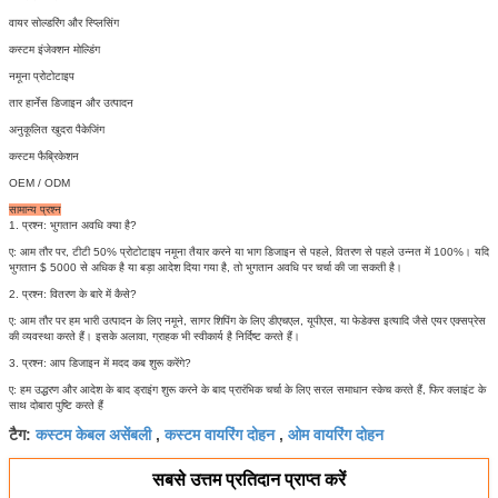
वायर सोल्डरिंग और स्प्लिसिंग
कस्टम इंजेक्शन मोल्डिंग
नमूना प्रोटोटाइप
तार हार्नेस डिजाइन और उत्पादन
अनुकूलित खुदरा पैकेजिंग
कस्टम फैब्रिकेशन
OEM / ODM
सामान्य प्रश्न
1. प्रश्न: भुगतान अवधि क्या है?
ए: आम तौर पर, टीटी 50% प्रोटोटाइप नमूना तैयार करने या भाग डिजाइन से पहले, वितरण से पहले उन्नत में 100%।
यदि
भुगतान $ 5000 से अधिक है या बड़ा आदेश दिया गया है, तो भुगतान अवधि पर चर्चा की जा सकती है।
2. प्रश्न: वितरण के बारे में कैसे?
ए: आम तौर पर हम भारी उत्पादन के लिए नमूने, सागर शिपिंग के लिए डीएचएल, यूपीएस, या फेडेक्स इत्यादि जैसे एयर एक्सप्रेस
की व्यवस्था करते हैं।
इसके अलावा, ग्राहक भी स्वीकार्य है निर्दिष्ट करते हैं।
3. प्रश्न: आप डिजाइन में मदद कब शुरू करेंगे?
ए: हम उद्धरण और आदेश के बाद ड्राइंग शुरू करने के बाद प्रारंभिक चर्चा के लिए सरल समाधान स्केच करते हैं, फिर क्लाइंट के
साथ दोबारा पुष्टि करते हैं
कस्टम केबल असेंबली
कस्टम वायरिंग दोहन
ओम वायरिंग दोहन
टैग:
,
,
सबसे उत्तम प्रतिदान प्राप्त करें