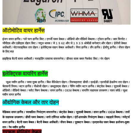
ऑटोमोटिव वायर हार्नेस
इंजन वायर हार्नेस / ग्लो प्लग हार्नेस किट / एनर्जी पावर केबल / ऑडियो और वीडियो केबल्स / ट्रेलर हार्नेस / कार सिगरेट /
जीपीएस और एडीएएस दोहन किट / फ्यूज धारक / जे 1 9 62 और जे 1 9 3 9 ओबीडी कनेक्टर और दोहन / ईपीसी केबल
असेंबली /
मोटरसाइकिल तार दोहन / इलेक्ट्रिक वाहन केबल असेंबली / मिरर हार्नेस / लैंप हार्नेस / ईसीयू हार्नेस / सेंसर दोहन
के लिए बज़
हाइब्रिड बैटरी वायर असेंबली
/
स्लाइडिंग दरवाजा वायररनेस / डीजल वाल्व कवर गैसकेट किट / पंप दोहन
इलेक्ट्रिक वायरिंग हार्नेस
जुआ मशीन हार्नेस / जामा मुख्य हार्नेस / बिल वैलिडेटर दोहन / स्विचक्राफ्ट डीसी / एलईडी / एलसीडी हेडलैम्प तार दोहन /
चेतावनी स्विच / बटन हार्नेस / पीओजी दोहन / डब्लूएमएस दोहन / गेमिंग मशीन बटन हार्नेस /
कंट्रोल केबल / यूएसबी केबल /
ऑडियो / वीडियो केबल / फ्लैट रिबन केबल्स / वायर हार्नेस / OEM केबल्स / वायरिंग सहायक उपकरण / पावर कॉर्ड / जुआ
मशीन वायर हार्नेस
औद्योगिक केबल और तार दोहन
मेडिकल वायर हार्नेस / स्वचालित नियंत्रण वायररनेस / कंट्रोल केबल / यूएसबी केबल्स / वायर हार्नेस / OEM केबल्स / तारों
के सहायक उपकरण / डीसी पावर केबल्स / वागो टर्मिनल ब्लॉक दोहन / एंटी-हस्तक्षेप नियंत्रण केबल / माइक्रो स्विच / स्पोर्ट्स
वायर हार्नेस / बैटरी पावर केबल /
बैटरी केबल असेंबली /
सेंसर केबल
/
पुशबटन केबल / एलएसजेड पावर केबल हलोजन-मुक्त
तार
/
गेम मशीन हार्नेस
ग्राहक मोल्डिंग केबल